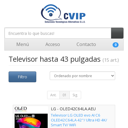
Menú
Acceso
Contacto
0
Televisor hasta 43 pulgadas
(15 art.)
Filtro
Ant.
01
Sig.
LG - OLED42C64LA.AEU
Televisor LG OLED evo AI C6
OLED42C64LA 42"/ Ultra HD 4K/
Smart TV/ WiFi