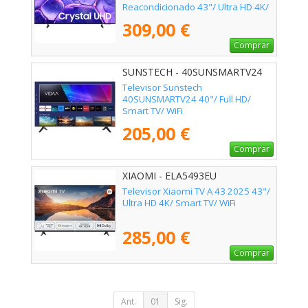
Reacondicionado 43"/ Ultra HD 4K/
Smart TV/ WiFi
309,00 €
Comprar
SUNSTECH - 40SUNSMARTV24
Televisor Sunstech
40SUNSMARTV24 40"/ Full HD/
Smart TV/ WiFi
205,00 €
Comprar
XIAOMI - ELA5493EU
Televisor Xiaomi TV A 43 2025 43"/
Ultra HD 4K/ Smart TV/ WiFi
285,00 €
Comprar
Ant.
01
Sig.