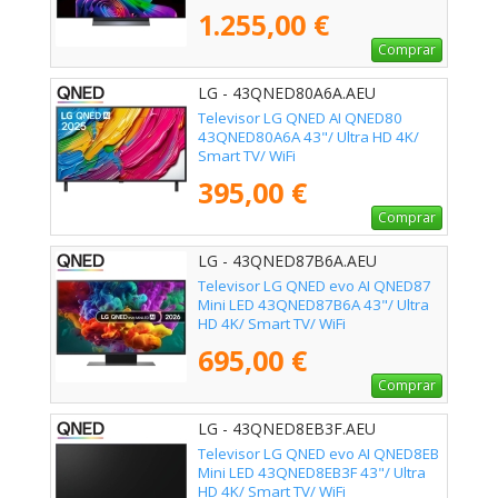
1.255,00 €
Comprar
LG - 43QNED80A6A.AEU
Televisor LG QNED AI QNED80
43QNED80A6A 43"/ Ultra HD 4K/
Smart TV/ WiFi
395,00 €
Comprar
LG - 43QNED87B6A.AEU
Televisor LG QNED evo AI QNED87
Mini LED 43QNED87B6A 43"/ Ultra
HD 4K/ Smart TV/ WiFi
695,00 €
Comprar
LG - 43QNED8EB3F.AEU
Televisor LG QNED evo AI QNED8EB
Mini LED 43QNED8EB3F 43"/ Ultra
HD 4K/ Smart TV/ WiFi