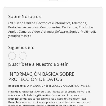
Sobre Nosotros
CVIP Tienda Online Electronica e Informatica, Telefonos,
Portatiles, Accesorios, Componentes, Perifericos, Productos
Apple , Camaras Video Vigilancia, Software, Sonido, Multimedia
y mucho mas !!!!!
Síguenos en:
¡Suscríbete a Nuestro Boletín!
INFORMACIÓN BÁSICA SOBRE
PROTECCIÓN DE DATOS
Responsable
: CVIP SOLUCIONES TECNOLOGICAS ALTERNATIVAS, S.L.
Finalidad
: Responder las consultas planteadas por el usuario y enviarle la
información solicitada;
Legitimación
: Consentimiento del usuario;
Destinatarios
: Solo se realizan cesiones si existe una obligación legal;
Derechos
: Acceder, rectificar y suprimir, así como otros derechos, como se
indica en la información adicional;
Información Adicional
: Puede