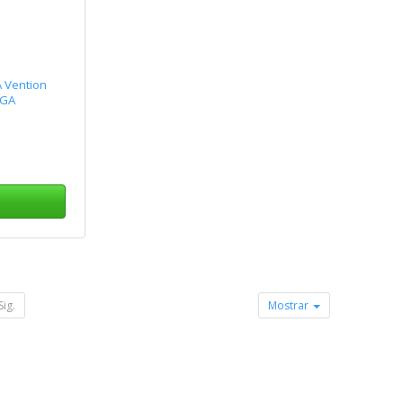
 Vention
VGA
Sig.
Mostrar