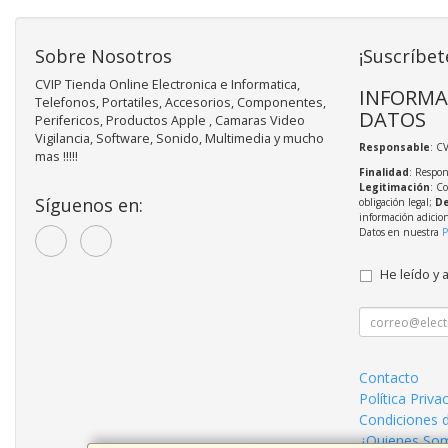
Sobre Nosotros
¡Suscríbet
CVIP Tienda Online Electronica e Informatica,
INFORMA
Telefonos, Portatiles, Accesorios, Componentes,
DATOS
Perifericos, Productos Apple , Camaras Video
Vigilancia, Software, Sonido, Multimedia y mucho
Responsable
: C
mas !!!!!
Finalidad
: Respon
Legitimación
: C
Síguenos en:
obligación legal;
De
información adicio
Datos en nuestra
P
He leído y 
Contacto
Política Priva
Condiciones 
¿Quienes So