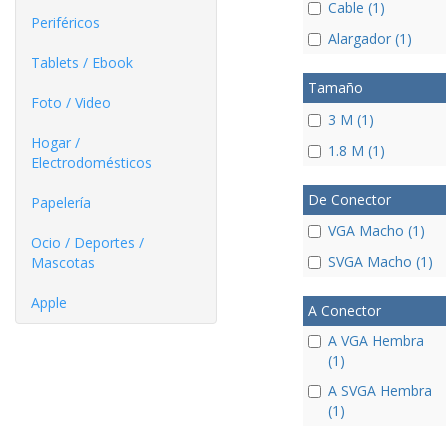
Cable (1)
Periféricos
Alargador (1)
Tablets / Ebook
Tamaño
Foto / Video
3 M (1)
Hogar /
1.8 M (1)
Electrodomésticos
De Conector
Papelería
VGA Macho (1)
Ocio / Deportes /
SVGA Macho (1)
Mascotas
Apple
A Conector
A VGA Hembra
(1)
A SVGA Hembra
(1)