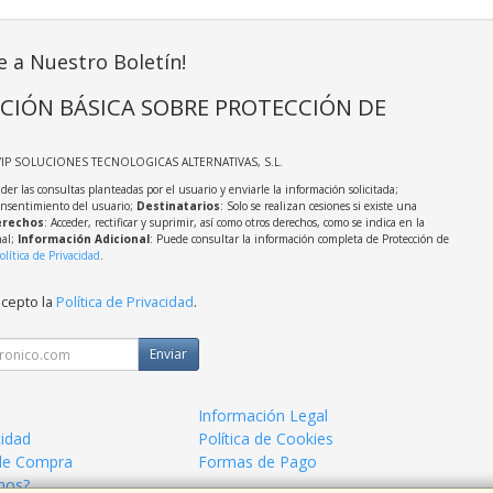
e a Nuestro Boletín!
CIÓN BÁSICA SOBRE PROTECCIÓN DE
VIP SOLUCIONES TECNOLOGICAS ALTERNATIVAS, S.L.
der las consultas planteadas por el usuario y enviarle la información solicitada;
onsentimiento del usuario;
Destinatarios
: Solo se realizan cesiones si existe una
rechos
: Acceder, rectificar y suprimir, así como otros derechos, como se indica en la
nal;
Información Adicional
: Puede consultar la información completa de Protección de
olítica de Privacidad
.
acepto la
Política de Privacidad
.
Enviar
Información Legal
cidad
Política de Cookies
de Compra
Formas de Pago
mos?