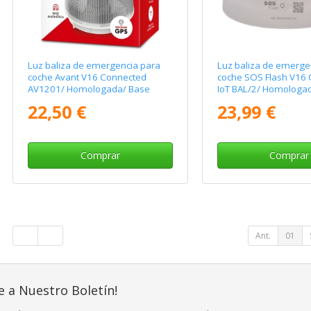
Luz baliza de emergencia para
Luz baliza de emerge
coche Avant V16 Connected
coche SOS Flash V16
AV1201/ Homologada/ Base
IoT BAL/2/ Homologa
Imantada/ Geolocalizable/
Imantada/ Geolocaliz
22,50 €
23,99 €
Funciona a Pilas
Funciona a Pilas
Comprar
Comprar
Ant.
01
e a Nuestro Boletín!