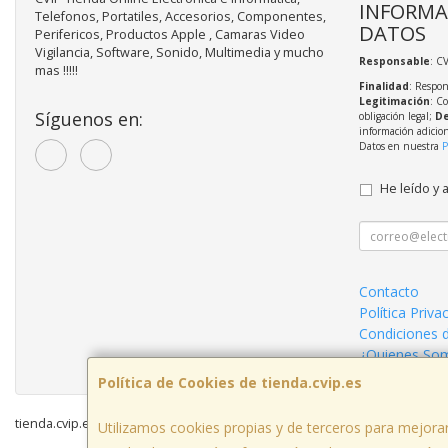
INFORMA
Telefonos, Portatiles, Accesorios, Componentes,
DATOS
Perifericos, Productos Apple , Camaras Video
Vigilancia, Software, Sonido, Multimedia y mucho
Responsable
: C
mas !!!!!
Finalidad
: Respon
Legitimación
: C
Síguenos en:
obligación legal;
De
información adicio
Datos en nuestra
P
He leído y 
Contacto
Política Priva
Condiciones 
¿Quienes So
Política de Cookies de tienda.cvip.es
tienda.cvip.es © 2026
Utilizamos cookies propias y de terceros para mejorar