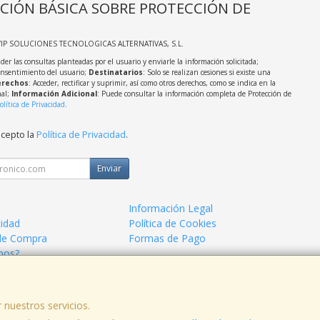
CIÓN BÁSICA SOBRE PROTECCIÓN DE
VIP SOLUCIONES TECNOLOGICAS ALTERNATIVAS, S.L.
der las consultas planteadas por el usuario y enviarle la información solicitada;
onsentimiento del usuario;
Destinatarios
: Solo se realizan cesiones si existe una
rechos
: Acceder, rectificar y suprimir, así como otros derechos, como se indica en la
nal;
Información Adicional
: Puede consultar la información completa de Protección de
olítica de Privacidad
.
acepto la
Política de Privacidad
.
Enviar
Información Legal
cidad
Política de Cookies
de Compra
Formas de Pago
mos?
 nuestros servicios.