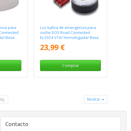
ncia para
Luz baliza de emergencia para
 Connected
coche SOS Road Connected
da/ Base
EL2024 V16/ Homologada/ Base
able/
Imantada/ Geolocalizable/
23,99 €
Funciona a Pilas
Comprar
Sig.
Mostrar
Contacto