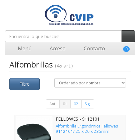
Menú
Acceso
Contacto
0
Alfombrillas
(45 art.)
Filtro
Ant.
01
02
Sig.
FELLOWES - 9112101
Alfombrilla Ergonómica Fellowes
9112101/ 25 x 20 x 235mm