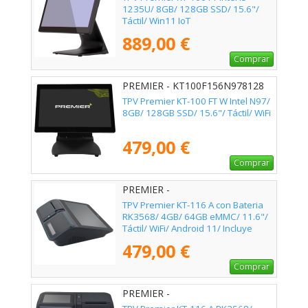
1235U/ 8GB/ 128GB SSD/ 15.6"/
Táctil/ Win11 IoT
889,00 €
Comprar
PREMIER - KT100F156N978128
TPV Premier KT-100 FT W Intel N97/
8GB/ 128GB SSD/ 15.6"/ Táctil/ WiFi
479,00 €
Comprar
PREMIER -
KT11611RK3568464P5B
TPV Premier KT-116 A con Bateria
RK3568/ 4GB/ 64GB eMMC/ 11.6"/
Táctil/ WiFi/ Android 11/ Incluye
Impresora 80mm
479,00 €
Comprar
PREMIER -
KT116A11116RK356846480P5S