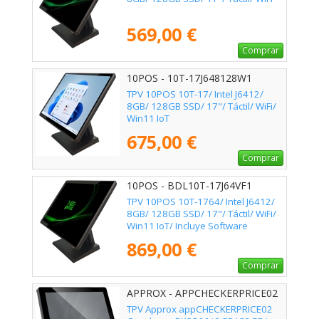
569,00 €
Comprar
10POS - 10T-17J648128W1
TPV 10POS 10T-17/ Intel J6412/
8GB/ 128GB SSD/ 17"/ Táctil/ WiFi/
Win11 IoT
675,00 €
Comprar
10POS - BDL10T-17J64VF1
TPV 10POS 10T-1764/ Intel J6412/
8GB/ 128GB SSD/ 17"/ Táctil/ WiFi/
Win11 IoT/ Incluye Software
Verifactu + 2h de Formación
869,00 €
Comprar
APPROX - APPCHECKERPRICE02
TPV Approx appCHECKERPRICE02