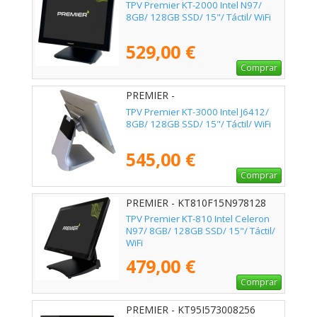
TPV Premier KT-2000 Intel N97/
8GB/ 128GB SSD/ 15"/ Táctil/ WiFi
529,00 €
Comprar
PREMIER -
KT300015CJ64128128WF
TPV Premier KT-3000 Intel J6412/
8GB/ 128GB SSD/ 15"/ Táctil/ WiFi
545,00 €
Comprar
PREMIER - KT810F15N978128
TPV Premier KT-810 Intel Celeron
N97/ 8GB/ 128GB SSD/ 15"/ Táctil/
WiFi
479,00 €
Comprar
PREMIER - KT95I573008256