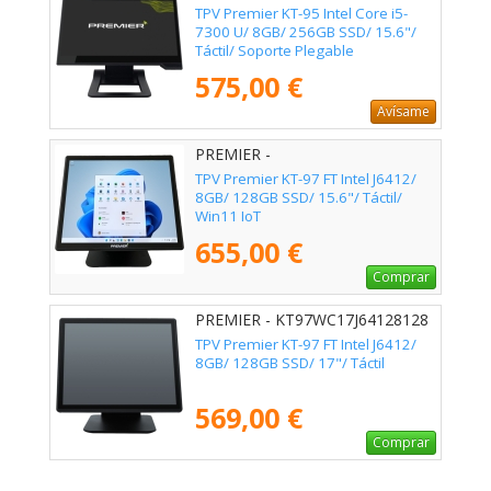
TPV Premier KT-95 Intel Core i5-
7300 U/ 8GB/ 256GB SSD/ 15.6"/
Táctil/ Soporte Plegable
575,00 €
Avísame
PREMIER -
KT97WC17J64128128W11
TPV Premier KT-97 FT Intel J6412/
8GB/ 128GB SSD/ 15.6"/ Táctil/
Win11 IoT
655,00 €
Comprar
PREMIER - KT97WC17J64128128
TPV Premier KT-97 FT Intel J6412/
8GB/ 128GB SSD/ 17"/ Táctil
569,00 €
Comprar