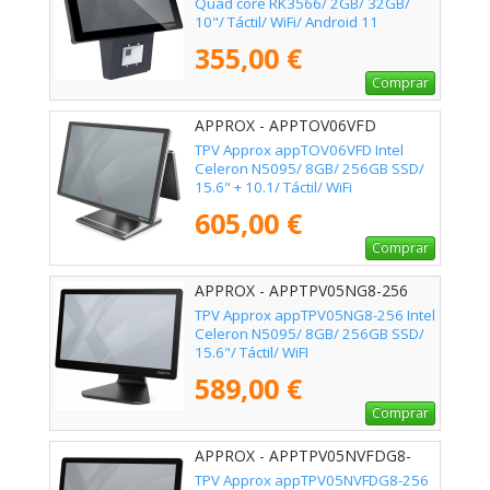
Quad core RK3566/ 2GB/ 32GB/
10"/ Táctil/ WiFi/ Android 11
355,00 €
Comprar
APPROX - APPTOV06VFD
TPV Approx appTOV06VFD Intel
Celeron N5095/ 8GB/ 256GB SSD/
15.6" + 10.1/ Táctil/ WiFi
605,00 €
Comprar
APPROX - APPTPV05NG8-256
TPV Approx appTPV05NG8-256 Intel
Celeron N5095/ 8GB/ 256GB SSD/
15.6"/ Táctil/ WiFI
589,00 €
Comprar
APPROX - APPTPV05NVFDG8-
256
TPV Approx appTPV05NVFDG8-256