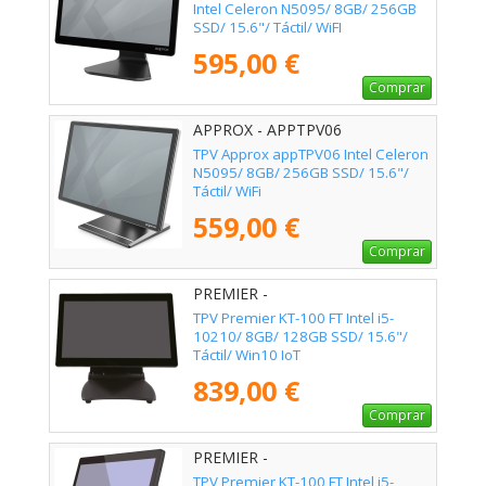
Intel Celeron N5095/ 8GB/ 256GB
SSD/ 15.6"/ Táctil/ WiFI
595,00 €
Comprar
APPROX - APPTPV06
TPV Approx appTPV06 Intel Celeron
N5095/ 8GB/ 256GB SSD/ 15.6"/
Táctil/ WiFi
559,00 €
Comprar
PREMIER -
KT100F156i51235U8128IOT
TPV Premier KT-100 FT Intel i5-
10210/ 8GB/ 128GB SSD/ 15.6"/
Táctil/ Win10 IoT
839,00 €
Comprar
PREMIER -
KT100F156I51235U8128W11
TPV Premier KT-100 FT Intel i5-