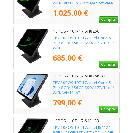
WiFi/ Win11 IoT/ Incluye Software
Verifactu + 2h de Formación
1.025,00 €
Comprar
10POS - 10T-17I5H8256
TPV 10POS 10T-17/ Intel Core i5
7to/ 8GB/ 256GB SSD/ 17"/ Táctil/
WiFi
685,00 €
Comprar
10POS - 10T-17I5H8256W1
TPV 10POS 10T-17/ Intel Core i5
7to/ 8GB/ 256GB SSD/ 17"/ Táctil/
WiFi/ Win11 IoT
799,00 €
Comprar
10POS - 10T-17J648128
TPV 10POS 10T-17/ Intel J6412/
8GB/ 128GB SSD/ 17"/ Táctil/ WiFi