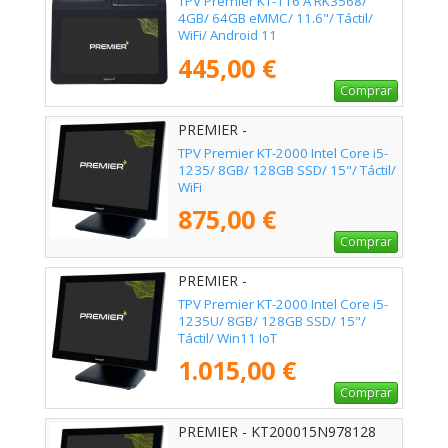
TPV Premier KT-116 A RK3568/
4GB/ 64GB eMMC/ 11.6"/ Táctil/
WiFi/ Android 11
445,00 €
Comprar
PREMIER -
KT200015I51235U8128
TPV Premier KT-2000 Intel Core i5-
1235/ 8GB/ 128GB SSD/ 15"/ Táctil/
WiFi
875,00 €
Comprar
PREMIER -
KT200015I51235U8128W11
TPV Premier KT-2000 Intel Core i5-
1235U/ 8GB/ 128GB SSD/ 15"/
Táctil/ Win11 IoT
1.015,00 €
Comprar
PREMIER - KT200015N978128