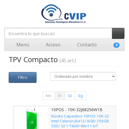
Menú
Acceso
Contacto
0
TPV Compacto
(45 art.)
Filtro
Ant.
01
02
Sig.
10POS - 10K-32J68256W1B
Kiosko Capacitivo 10POS 10K-32
Intel Celeron J6412/ 8GB/ 256GB
SSD/ 32"/ Táctil/ Win11 IoT