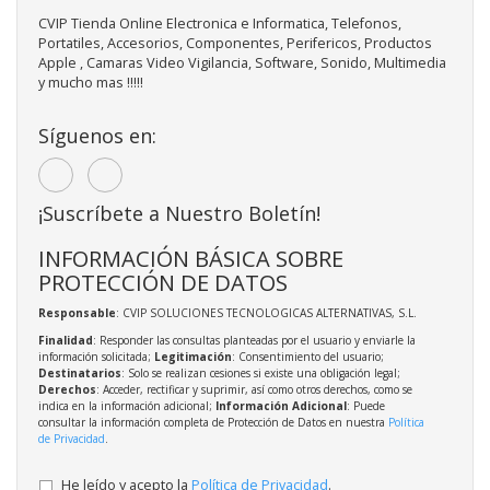
CVIP Tienda Online Electronica e Informatica, Telefonos,
Portatiles, Accesorios, Componentes, Perifericos, Productos
Apple , Camaras Video Vigilancia, Software, Sonido, Multimedia
y mucho mas !!!!!
Síguenos en:
¡Suscríbete a Nuestro Boletín!
INFORMACIÓN BÁSICA SOBRE
PROTECCIÓN DE DATOS
Responsable
: CVIP SOLUCIONES TECNOLOGICAS ALTERNATIVAS, S.L.
Finalidad
: Responder las consultas planteadas por el usuario y enviarle la
información solicitada;
Legitimación
: Consentimiento del usuario;
Destinatarios
: Solo se realizan cesiones si existe una obligación legal;
Derechos
: Acceder, rectificar y suprimir, así como otros derechos, como se
indica en la información adicional;
Información Adicional
: Puede
consultar la información completa de Protección de Datos en nuestra
Política
de Privacidad
.
He leído y acepto la
Política de Privacidad
.