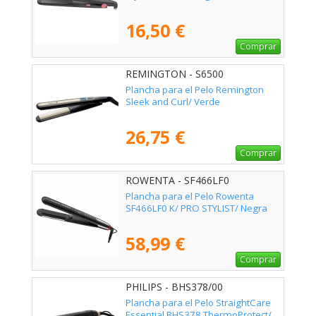
16,50 €
Comprar
REMINGTON - S6500
Plancha para el Pelo Remington
Sleek and Curl/ Verde
26,75 €
Comprar
ROWENTA - SF466LF0
Plancha para el Pelo Rowenta
SF466LF0 K/ PRO STYLIST/ Negra
58,99 €
Comprar
PHILIPS - BHS378/00
Plancha para el Pelo StraightCare
Essential BHS378 ThermoProtect/