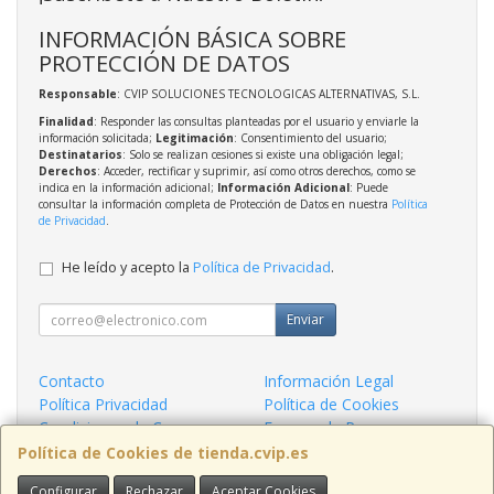
INFORMACIÓN BÁSICA SOBRE
PROTECCIÓN DE DATOS
Responsable
: CVIP SOLUCIONES TECNOLOGICAS ALTERNATIVAS, S.L.
Finalidad
: Responder las consultas planteadas por el usuario y enviarle la
información solicitada;
Legitimación
: Consentimiento del usuario;
Destinatarios
: Solo se realizan cesiones si existe una obligación legal;
Derechos
: Acceder, rectificar y suprimir, así como otros derechos, como se
indica en la información adicional;
Información Adicional
: Puede
consultar la información completa de Protección de Datos en nuestra
Política
de Privacidad
.
He leído y acepto la
Política de Privacidad
.
Enviar
Contacto
Información Legal
Política Privacidad
Política de Cookies
Condiciones de Compra
Formas de Pago
¿Quienes Somos?
Política de Cookies de tienda.cvip.es
Configurar
Rechazar
Aceptar Cookies