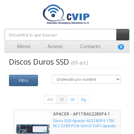
Menú
Acceso
Contacto
0
Discos Duros SSD
(69 art.)
Filtro
Ant.
01
02
Sig.
APACER - AP1TBAS2280P4-1
Disco SSD Apacer AS2280P4 1TB/
M.2 2280 PCIe Gen3/ Full Capacity