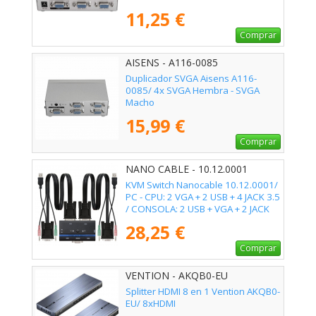
11,25 €
Comprar
AISENS - A116-0085
Duplicador SVGA Aisens A116-
0085/ 4x SVGA Hembra - SVGA
Macho
15,99 €
Comprar
NANO CABLE - 10.12.0001
KVM Switch Nanocable 10.12.0001/
PC - CPU: 2 VGA + 2 USB + 4 JACK 3.5
/ CONSOLA: 2 USB + VGA + 2 JACK
2.5/ 1.4m
28,25 €
Comprar
VENTION - AKQB0-EU
Splitter HDMI 8 en 1 Vention AKQB0-
EU/ 8xHDMI