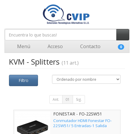
Menú
Acceso
Contacto
0
KVM - Splitters
(11 art.)
Filtro
Ant.
01
Sig.
FONESTAR - FO-22SW51
Conmutador HDMI Fonestar FO-
22SW51/ 5 Entradas-1 Salida