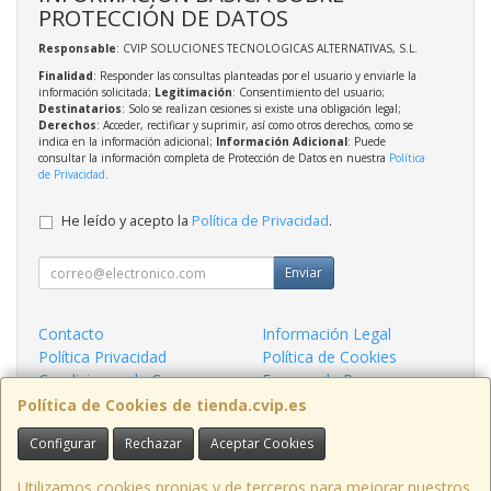
PROTECCIÓN DE DATOS
Responsable
: CVIP SOLUCIONES TECNOLOGICAS ALTERNATIVAS, S.L.
Finalidad
: Responder las consultas planteadas por el usuario y enviarle la
información solicitada;
Legitimación
: Consentimiento del usuario;
Destinatarios
: Solo se realizan cesiones si existe una obligación legal;
Derechos
: Acceder, rectificar y suprimir, así como otros derechos, como se
indica en la información adicional;
Información Adicional
: Puede
consultar la información completa de Protección de Datos en nuestra
Política
de Privacidad
.
He leído y acepto la
Política de Privacidad
.
Enviar
Contacto
Información Legal
Política Privacidad
Política de Cookies
Condiciones de Compra
Formas de Pago
¿Quienes Somos?
Política de Cookies de tienda.cvip.es
Configurar
Rechazar
Aceptar Cookies
Contacto
tienda@cvip.es
Utilizamos cookies propias y de terceros para mejorar nuestros