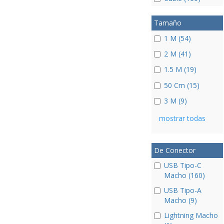
Tamaño
1 M (54)
2 M (41)
1.5 M (19)
50 Cm (15)
3 M (9)
mostrar todas
De Conector
USB Tipo-C
Macho (160)
USB Tipo-A
Macho (9)
Lightning Macho