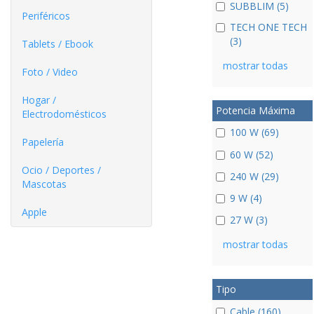
SUBBLIM (5)
Periféricos
TECH ONE TECH
(3)
Tablets / Ebook
mostrar todas
Foto / Video
Hogar /
Potencia Máxima
Electrodomésticos
100 W (69)
Papelería
60 W (52)
Ocio / Deportes /
240 W (29)
Mascotas
9 W (4)
Apple
27 W (3)
mostrar todas
Tipo
Cable (160)