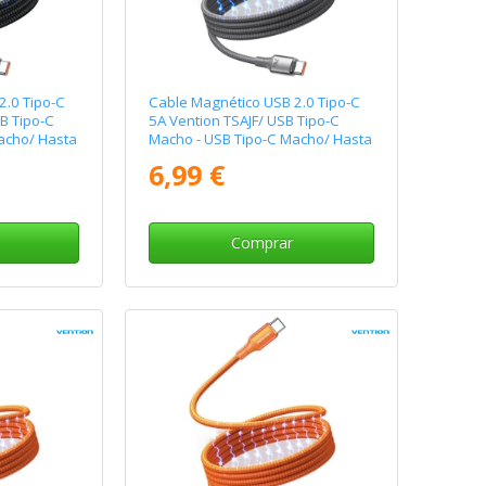
2.0 Tipo-C
Cable Magnético USB 2.0 Tipo-C
B Tipo-C
5A Vention TSAJF/ USB Tipo-C
acho/ Hasta
Macho - USB Tipo-C Macho/ Hasta
m/ Negro
240W/ 480Mbps/ 1m/ Titanio
6,99 €
Comprar