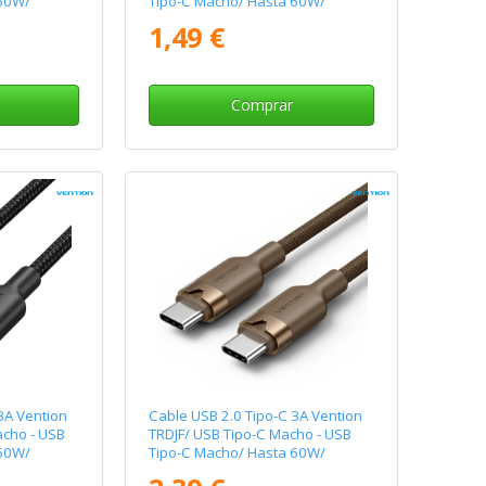
 60W/
Tipo-C Macho/ Hasta 60W/
480Mbps/ 1m/ Blanco
1,49 €
Comprar
3A Vention
Cable USB 2.0 Tipo-C 3A Vention
cho - USB
TRDJF/ USB Tipo-C Macho - USB
 60W/
Tipo-C Macho/ Hasta 60W/
480Mbps/ 1m/ Oro Desierto