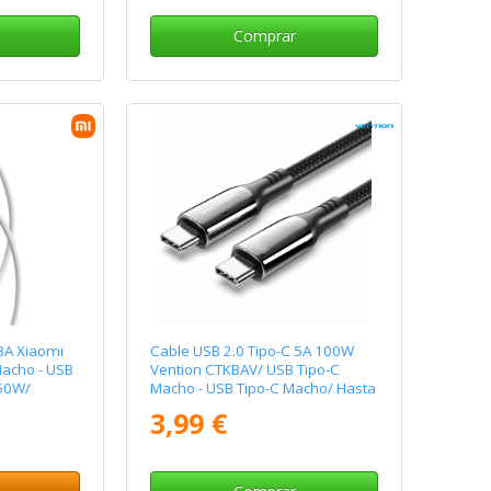
Comprar
3A Xiaomi
Cable USB 2.0 Tipo-C 5A 100W
Macho - USB
Vention CTKBAV/ USB Tipo-C
 60W/
Macho - USB Tipo-C Macho/ Hasta
o
100W/ 480Mbps/ 1.2m/ Negro
3,99 €