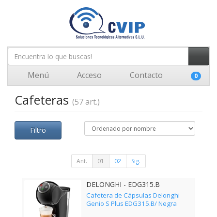
Menú
Acceso
Contacto
0
Cafeteras
(57 art.)
Filtro
Ant.
01
02
Sig.
DELONGHI - EDG315.B
Cafetera de Cápsulas Delonghi
Genio S Plus EDG315.B/ Negra