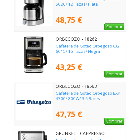
5020/ 12 Tazas/ Plata
48,75 €
Comprar
ORBEGOZO - 18262
Cafetera de Goteo Orbegozo CG
6015/ 15 Tazas/ Negra
43,25 €
Comprar
ORBEGOZO - 18563
Cafetera de Goteo Orbegozo EXP
4700/ 800W/ 3.5 Bares
47,75 €
Comprar
GRUNKEL - CAFPRESSO-
20AROMA