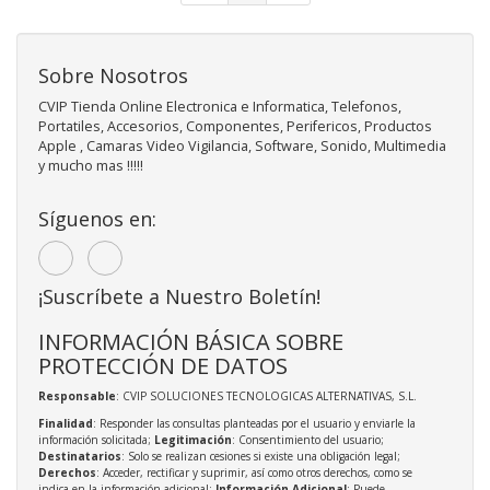
Sobre Nosotros
CVIP Tienda Online Electronica e Informatica, Telefonos,
Portatiles, Accesorios, Componentes, Perifericos, Productos
Apple , Camaras Video Vigilancia, Software, Sonido, Multimedia
y mucho mas !!!!!
Síguenos en:
¡Suscríbete a Nuestro Boletín!
INFORMACIÓN BÁSICA SOBRE
PROTECCIÓN DE DATOS
Responsable
: CVIP SOLUCIONES TECNOLOGICAS ALTERNATIVAS, S.L.
Finalidad
: Responder las consultas planteadas por el usuario y enviarle la
información solicitada;
Legitimación
: Consentimiento del usuario;
Destinatarios
: Solo se realizan cesiones si existe una obligación legal;
Derechos
: Acceder, rectificar y suprimir, así como otros derechos, como se
indica en la información adicional;
Información Adicional
: Puede