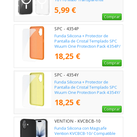
5,99 €
Comprar
SPC - 4354P
Funda Silicona + Protector de
Pantalla de Cristal Templado SPC
Wuum One Protection Pack 4354P/
Compatible con SPC Wuum One/
18,25 €
Naranja
Comprar
SPC - 4354Y
Funda Silicona + Protector de
Pantalla de Cristal Templado SPC
Wuum One Protection Pack 4354Y/
Compatible con SPC Wuum One/
18,25 €
Amarilla
Comprar
VENTION - KVCBCB-10
Funda Silicona con Magsafe
Vention KVCBCB-10/ Compatible