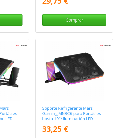
29,75 €
Comprar
 Mars
Soporte Refrigerante Mars
ortátiles
Gaming MNBC6 para Portátiles
ión LED
hasta 19"/ Iluminación LED
33,25 €