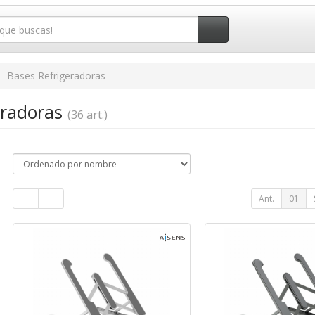
Bases Refrigeradoras
eradoras
(36 art.)
Ant.
01