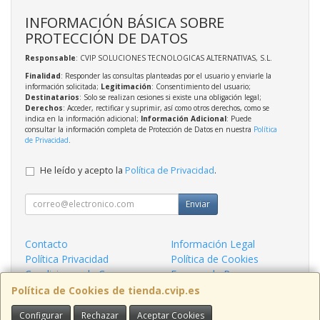
INFORMACIÓN BÁSICA SOBRE
PROTECCIÓN DE DATOS
Responsable
: CVIP SOLUCIONES TECNOLOGICAS ALTERNATIVAS, S.L.
Finalidad
: Responder las consultas planteadas por el usuario y enviarle la
información solicitada;
Legitimación
: Consentimiento del usuario;
Destinatarios
: Solo se realizan cesiones si existe una obligación legal;
Derechos
: Acceder, rectificar y suprimir, así como otros derechos, como se
indica en la información adicional;
Información Adicional
: Puede
consultar la información completa de Protección de Datos en nuestra
Política
de Privacidad
.
He leído y acepto la
Política de Privacidad
.
Enviar
Contacto
Información Legal
Política Privacidad
Política de Cookies
Condiciones de Compra
Formas de Pago
¿Quienes Somos?
Política de Cookies de tienda.cvip.es
Configurar
Rechazar
Aceptar Cookies