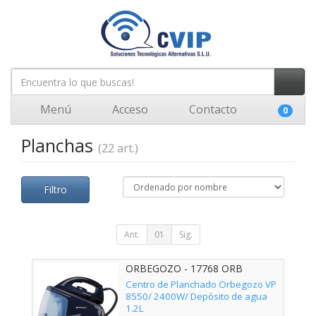
Menú
Acceso
Contacto
0
Planchas
(22 art.)
Filtro
Ant.
01
Sig.
ORBEGOZO - 17768 ORB
Centro de Planchado Orbegozo VP
8550/ 2400W/ Depósito de agua
1.2L