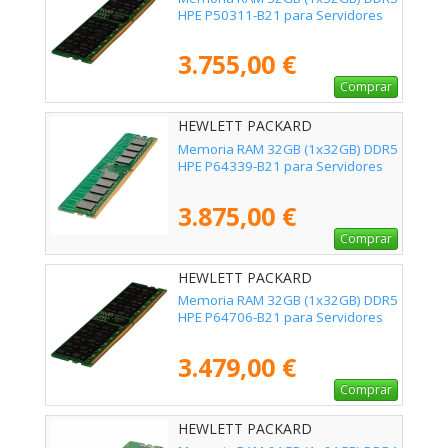
HPE P50311-B21 para Servidores
3.755,00 €
Comprar
HEWLETT PACKARD
ENTERPRISE - P64339-B21
Memoria RAM 32GB (1x32GB) DDR5
HPE P64339-B21 para Servidores
3.875,00 €
Comprar
HEWLETT PACKARD
ENTERPRISE - P64706-B21
Memoria RAM 32GB (1x32GB) DDR5
HPE P64706-B21 para Servidores
3.479,00 €
Comprar
HEWLETT PACKARD
ENTERPRISE - P06035-B21