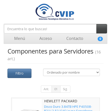
Menú
Acceso
Contacto
0
Componentes para Servidores
(16
art.)
Filtro
Ant.
01
Sig.
HEWLETT PACKARD
ENTERPRISE - P40508-B21
Disco Duro 3.84TB HPE P40508-
B21/ 2.5"/ SAS/ para Servidores