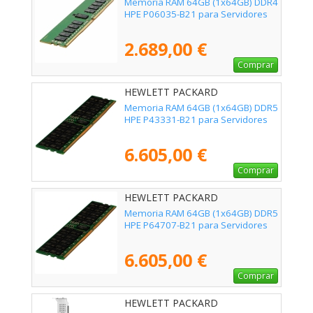
Memoria RAM 64GB (1x64GB) DDR4
HPE P06035-B21 para Servidores
2.689,00 €
Comprar
HEWLETT PACKARD
ENTERPRISE - P43331-B21
Memoria RAM 64GB (1x64GB) DDR5
HPE P43331-B21 para Servidores
6.605,00 €
Comprar
HEWLETT PACKARD
ENTERPRISE - P64707-B21
Memoria RAM 64GB (1x64GB) DDR5
HPE P64707-B21 para Servidores
6.605,00 €
Comprar
HEWLETT PACKARD