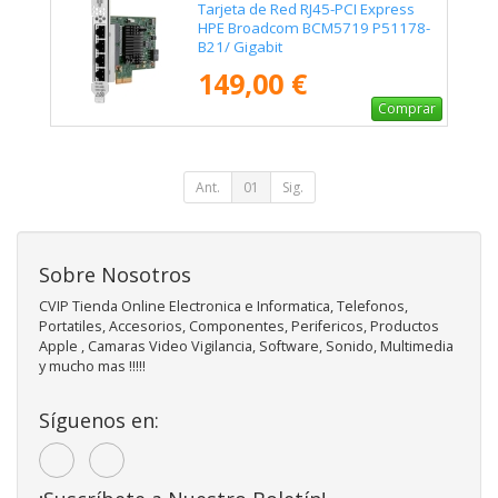
ENTERPRISE - P51178-B21
Tarjeta de Red RJ45-PCI Express
HPE Broadcom BCM5719 P51178-
B21/ Gigabit
149,00 €
Comprar
Ant.
01
Sig.
Sobre Nosotros
CVIP Tienda Online Electronica e Informatica, Telefonos,
Portatiles, Accesorios, Componentes, Perifericos, Productos
Apple , Camaras Video Vigilancia, Software, Sonido, Multimedia
y mucho mas !!!!!
Síguenos en: