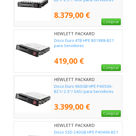
8.379,00 €
Comprar
HEWLETT PACKARD
ENTERPRISE - 801888-B21
Disco Duro 4TB HPE 801888-B21
para Servidores
419,00 €
Comprar
HEWLETT PACKARD
ENTERPRISE - P40506-B21
Disco Duro 960GB HPE P40506-
B21/ 2.5"/ SAS/ para Servidores
3.399,00 €
Comprar
HEWLETT PACKARD
ENTERPRISE - P40496-B21
Disco SSD 240GB HPE P40496-B21