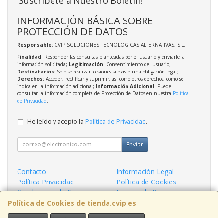
¡Suscríbete a Nuestro Boletín!
INFORMACIÓN BÁSICA SOBRE
PROTECCIÓN DE DATOS
Responsable
: CVIP SOLUCIONES TECNOLOGICAS ALTERNATIVAS, S.L.
Finalidad
: Responder las consultas planteadas por el usuario y enviarle la
información solicitada;
Legitimación
: Consentimiento del usuario;
Destinatarios
: Solo se realizan cesiones si existe una obligación legal;
Derechos
: Acceder, rectificar y suprimir, así como otros derechos, como se
indica en la información adicional;
Información Adicional
: Puede
consultar la información completa de Protección de Datos en nuestra
Política
de Privacidad
.
He leído y acepto la
Política de Privacidad
.
Enviar
Contacto
Información Legal
Política Privacidad
Política de Cookies
Condiciones de Compra
Formas de Pago
¿Quienes Somos?
Política de Cookies de tienda.cvip.es