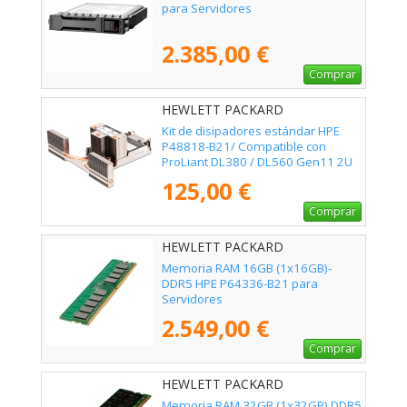
para Servidores
2.385,00 €
Comprar
HEWLETT PACKARD
ENTERPRISE - P48818-B21
Kit de disipadores estándar HPE
P48818-B21/ Compatible con
ProLiant DL380 / DL560 Gen11 2U
125,00 €
Comprar
HEWLETT PACKARD
ENTERPRISE - P64336-B21
Memoria RAM 16GB (1x16GB)-
DDR5 HPE P64336-B21 para
Servidores
2.549,00 €
Comprar
HEWLETT PACKARD
ENTERPRISE - P50311-B21
Memoria RAM 32GB (1x32GB) DDR5