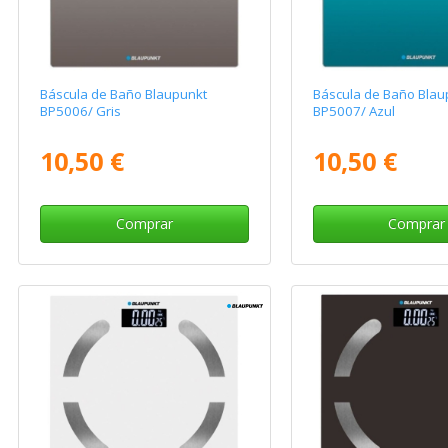
Báscula de Baño Blaupunkt
Báscula de Baño Blau
BP5006/ Gris
BP5007/ Azul
10,50 €
10,50 €
Comprar
Comprar