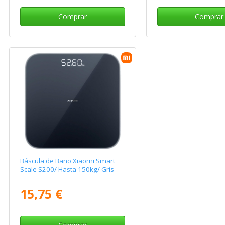
Comprar
Comprar
Báscula de Baño Xiaomi Smart
Scale S200/ Hasta 150kg/ Gris
15,75 €