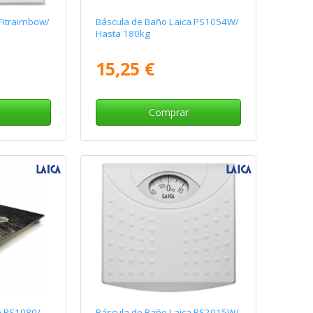
Fitraimbow/
Báscula de Baño Laica PS1054W/
Hasta 180kg
15,25 €
Comprar
a PS1080/
Báscula de Baño Laica PS2015W/