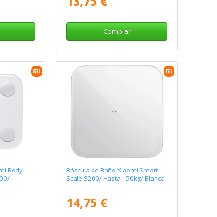
13,75 €
Comprar
mi Body
Báscula de Baño Xiaomi Smart
00/
Scale S200/ Hasta 150kg/ Blanca
14,75 €