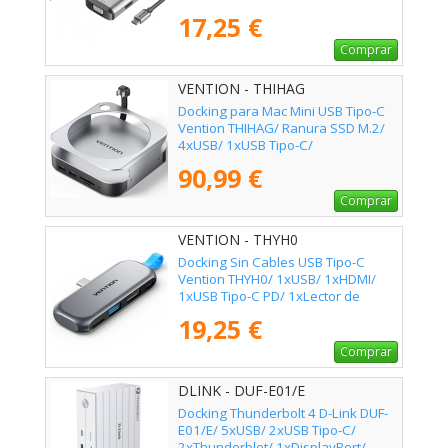
17,25 €
Comprar
VENTION - THIHAG
Docking para Mac Mini USB Tipo-C
Vention THIHAG/ Ranura SSD M.2/
4xUSB/ 1xUSB Tipo-C/
1xDisplayPort 4K/ 1xLector
90,99 €
Tarjetas/ 1xJack 3.5mm
Comprar
VENTION - THYH0
Docking Sin Cables USB Tipo-C
Vention THYH0/ 1xUSB/ 1xHDMI/
1xUSB Tipo-C PD/ 1xLector de
Tarjetas/ Gris
19,25 €
Comprar
DLINK - DUF-E01/E
Docking Thunderbolt 4 D-Link DUF-
E01/E/ 5xUSB/ 2xUSB Tipo-C/
2xThunderblot/ 1xDisplayPort/