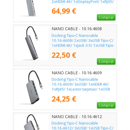
2xHDMI 4K/ 1xDisplayPort/ 1xRJ45/
1xLector tarjetas/ 1xJack 3.5/ 1xUSB
64,99 €
Tipo-C PD/ Gris
Comprar
NANO CABLE - 10.16.4608
Docking Tipo-C Nanocable
10.16.4608/ 2xUSB/ 3xUSB Tipo-C/
1xHDMI 4K/ 1xJack 3.5/ 1xUSB Tipo-
C PD/ Gris
22,50 €
Comprar
NANO CABLE - 10.16.4609
Docking Tipo-C Nanocable
10.16.4609/ 3xUSB/ 1xHDMI 4K/
1xRJ45/ 1xLector tarjetas/ 1xUSB
Tipo-C PD/ Gris
24,25 €
Comprar
NANO CABLE - 10.16.4612
Docking Tipo-C Nanocable
10.16.4612/ 3xUSB/ 1xUSB Tipo-C/