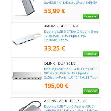
2xHDMI 4K/ 1xDisplayPort/ 1xRJ45/
1xLector tarjetas/ 1xJack 3.5/ 1xUSB
53,99 €
Tipo-C PD/ Gris
Comprar
XIAOMI - BHR8804GL
Docking USB 3.0 Tipo-C Xiaomi 5 en
1/ 3xUSB/ 1xUSB Tipo-C PD/
1xHDMI/ Blanco
33,25 €
Comprar
DLINK - DUF-901/E
Docking USB Tipo-C 4.0 D-Link DUF-
901/E/ 3xUSB/ 3xUSB Tipo-C/
2xDisplayPort/ 1xRJ45/ 1xUSB Tipo-
C PD/ Blanco
195,00 €
Comprar
AISENS - ASUC-10P050-GR
Docking USB Tipo-C Aisens ASUC-
10P050-GR/ 1xDisplayPort/ 1xHDMI