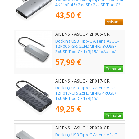
4K/ 1xRJ45/ 2xUSB/ 2xUSB Tipo-C/
1xUSB Tipo-C PD/ 1xLector de
43,50 €
Tarjetas/ Gris
Avísame
AISENS - ASUC-12P005-GR
Docking USB Tipo-C Aisens ASUC-
12P005-GR/ 2xHDMI 4K/ 3xUSB/
2xUSB Tipo-C/ 1xRJ45/ 1xAudio/
1xLector Tarjetas/ 1x Jack/ 1xUSB
57,99 €
Tipo-C PD/ Gris
Comprar
AISENS - ASUC-12P017-GR
Docking USB Tipo-C Aisens ASUC-
12P017-GR/ 2xHDMI 4K/ 4xUSB/
1xUSB Tipo-C/ 1xRJ45/
1xDisplayPort/ 1xLector Tarjetas/
49,25 €
1xUSB Tipo-C PD/ Gris
Comprar
AISENS - ASUC-12P020-GR
Docking USB Tipo-C Aisens ASUC-