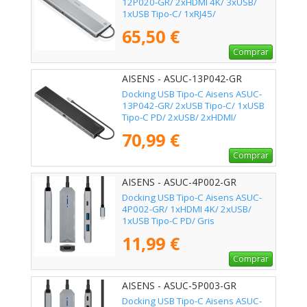
12P020-GR/ 2xHDMI 4K/ 3xUSB/
1xUSB Tipo-C/ 1xRJ45/
1xDisplayPort/ 1xLector Tarjetas/
65,50 €
1xUSB Tipo-C PD/ Gris
Comprar
AISENS - ASUC-13P042-GR
Docking USB Tipo-C Aisens ASUC-
13P042-GR/ 2xUSB Tipo-C/ 1xUSB
Tipo-C PD/ 2xUSB/ 2xHDMI/
1xDisplayPort/ 1xLector de
70,99 €
Tarjetas/ 1xJack 3.5mm/
1xRJ45/Gris
Comprar
AISENS - ASUC-4P002-GR
Docking USB Tipo-C Aisens ASUC-
4P002-GR/ 1xHDMI 4K/ 2xUSB/
1xUSB Tipo-C PD/ Gris
11,99 €
Comprar
AISENS - ASUC-5P003-GR
Docking USB Tipo-C Aisens ASUC-