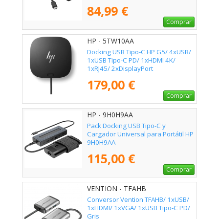
C PD
84,99 €
Comprar
HP - 5TW10AA
Docking USB Tipo-C HP G5/ 4xUSB/
1xUSB Tipo-C PD/ 1xHDMI 4K/
1xRJ45/ 2xDisplayPort
179,00 €
Comprar
HP - 9H0H9AA
Pack Docking USB Tipo-C y
Cargador Universal para Portátil HP
9H0H9AA
115,00 €
Comprar
VENTION - TFAHB
Conversor Vention TFAHB/ 1xUSB/
1xHDMI/ 1xVGA/ 1xUSB Tipo-C PD/
Gris