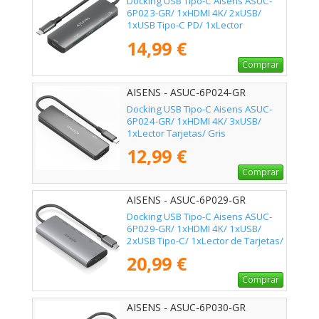
Docking USB Tipo-C Aisens ASUC-
6P023-GR/ 1xHDMI 4K/ 2xUSB/
1xUSB Tipo-C PD/ 1xLector
Tarjetas/ Gris
14,99 €
Comprar
AISENS - ASUC-6P024-GR
Docking USB Tipo-C Aisens ASUC-
6P024-GR/ 1xHDMI 4K/ 3xUSB/
1xLector Tarjetas/ Gris
12,99 €
Comprar
AISENS - ASUC-6P029-GR
Docking USB Tipo-C Aisens ASUC-
6P029-GR/ 1xHDMI 4K/ 1xUSB/
2xUSB Tipo-C/ 1xLector de Tarjetas/
Gris
20,99 €
Comprar
AISENS - ASUC-6P030-GR