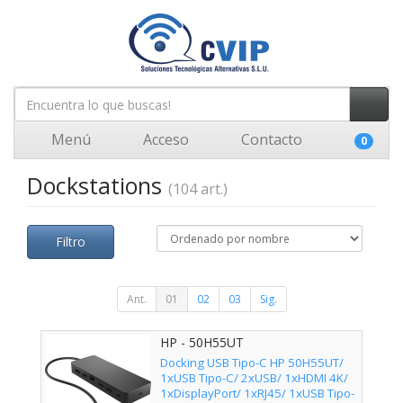
Menú
Acceso
Contacto
0
Dockstations
(104 art.)
Filtro
Ant.
01
02
03
Sig.
HP - 50H55UT
Docking USB Tipo-C HP 50H55UT/
1xUSB Tipo-C/ 2xUSB/ 1xHDMI 4K/
1xDisplayPort/ 1xRJ45/ 1xUSB Tipo-