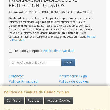
PROTECCIÓN DE DATOS
Responsable
: CVIP SOLUCIONES TECNOLOGICAS ALTERNATIVAS, S.L.
Finalidad
: Responder las consultas planteadas por el usuario y enviarle la
información solicitada;
Legitimación
: Consentimiento del usuario;
Destinatarios
: Solo se realizan cesiones si existe una obligación legal;
Derechos
: Acceder, rectificar y suprimir, así como otros derechos, como se
indica en la información adicional;
Información Adicional
: Puede
consultar la información completa de Protección de Datos en nuestra
Política
de Privacidad
.
He leído y acepto la
Política de Privacidad
.
Enviar
Contacto
Información Legal
Política Privacidad
Política de Cookies
Condiciones de Compra
Formas de Pago
¿Quienes Somos?
Política de Cookies de tienda.cvip.es
Configurar
Rechazar
Aceptar Cookies
Contacto
tienda@cvip.es