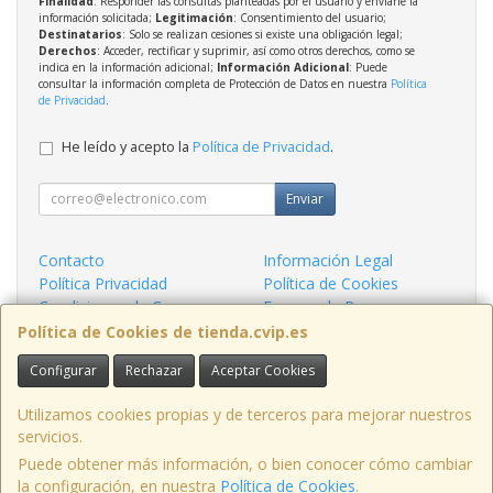
Finalidad
: Responder las consultas planteadas por el usuario y enviarle la
información solicitada;
Legitimación
: Consentimiento del usuario;
Destinatarios
: Solo se realizan cesiones si existe una obligación legal;
Derechos
: Acceder, rectificar y suprimir, así como otros derechos, como se
indica en la información adicional;
Información Adicional
: Puede
consultar la información completa de Protección de Datos en nuestra
Política
de Privacidad
.
He leído y acepto la
Política de Privacidad
.
Enviar
Contacto
Información Legal
Política Privacidad
Política de Cookies
Condiciones de Compra
Formas de Pago
¿Quienes Somos?
Política de Cookies de tienda.cvip.es
Configurar
Rechazar
Aceptar Cookies
Contacto
tienda@cvip.es
Utilizamos cookies propias y de terceros para mejorar nuestros
servicios.
Puede obtener más información, o bien conocer cómo cambiar
la configuración, en nuestra
Política de Cookies
.
, , , , España. - C.I.F.: B10464709 - Tfno: