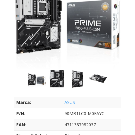
Marca:
ASUS
P/N:
90MB1LC0-M0EAYC
EAN:
4711387982037