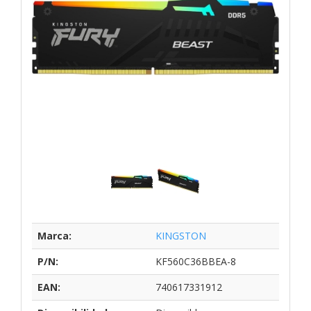
Marca:
KINGSTON
P/N:
KF560C36BBEA-8
EAN:
740617331912