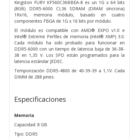
Kingston FURY KF560C36BBEA-8 es un 1G x 64 bits
(8GB)
DDR5-6000 CL36 SDRAM (DRAM síncrona)
1Rx16, memoria
módulo, basado en cuatro
componentes FBGA de 1G x 16 bits por módulo.
El módulo es compatible con AMD® EXPO v1.0 e
Intel® Extreme
Perfiles de memoria (Intel® XMP) 3.0.
Cada módulo ha sido
probado para funcionar en
DDR5-6000 con un tiempo de latencia baja de 36-38-
38 en
1,35 V. Los SPD están programados para la
latencia estándar JEDEC.
Temporización DDR5-4800 de 40-39-39 a 1,1V. Cada
DIMM de 288 pines.
Especificaciones
Memoria
Capacidad: 8 GB
Tipo: DDR5