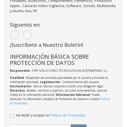
Portatiles, Accesorios, Componentes, Perifericos, Productos
Apple , Camaras Video Vigilancia, Software, Sonido, Multimedia
y mucho mas !!!!!
Síguenos en:
¡Suscríbete a Nuestro Boletín!
INFORMACIÓN BÁSICA SOBRE
PROTECCIÓN DE DATOS
Responsable
: CVIP SOLUCIONES TECNOLOGICAS ALTERNATIVAS, S.L.
Finalidad
: Responder las consultas planteadas por el usuario y enviarle la
información solicitada;
Legitimación
: Consentimiento del usuario;
Destinatarios
: Solo se realizan cesiones si existe una obligación legal;
Derechos
: Acceder, rectificar y suprimir, así como otros derechos, como se
indica en la información adicional;
Información Adicional
: Puede
consultar la información completa de Protección de Datos en nuestra
Política
de Privacidad
.
He leído y acepto la
Política de Privacidad
.