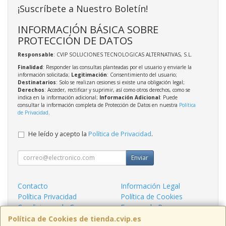
¡Suscríbete a Nuestro Boletín!
INFORMACIÓN BÁSICA SOBRE
PROTECCIÓN DE DATOS
Responsable
: CVIP SOLUCIONES TECNOLOGICAS ALTERNATIVAS, S.L.
Finalidad
: Responder las consultas planteadas por el usuario y enviarle la
información solicitada;
Legitimación
: Consentimiento del usuario;
Destinatarios
: Solo se realizan cesiones si existe una obligación legal;
Derechos
: Acceder, rectificar y suprimir, así como otros derechos, como se
indica en la información adicional;
Información Adicional
: Puede
consultar la información completa de Protección de Datos en nuestra
Política
de Privacidad
.
He leído y acepto la
Política de Privacidad
.
Enviar
Contacto
Información Legal
Política Privacidad
Política de Cookies
Condiciones de Compra
Formas de Pago
¿Quienes Somos?
Política de Cookies de tienda.cvip.es