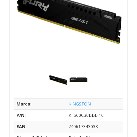
Marca:
KINGSTON
P/N:
KF560C30BBE-16
EAN:
740617343038