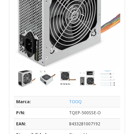
Marca:
TOOQ
P/N:
TQEP-500SSE-O
EAN:
8433281007192