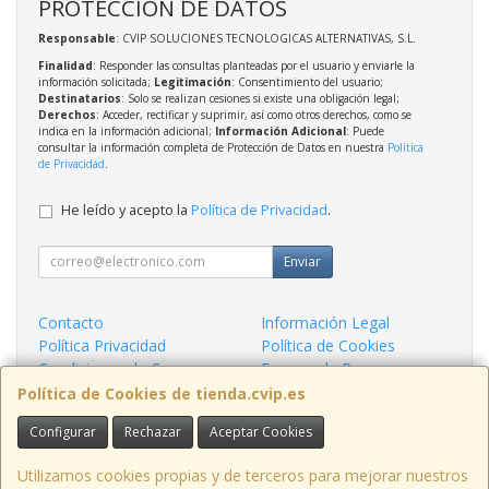
PROTECCIÓN DE DATOS
Responsable
: CVIP SOLUCIONES TECNOLOGICAS ALTERNATIVAS, S.L.
Finalidad
: Responder las consultas planteadas por el usuario y enviarle la
información solicitada;
Legitimación
: Consentimiento del usuario;
Destinatarios
: Solo se realizan cesiones si existe una obligación legal;
Derechos
: Acceder, rectificar y suprimir, así como otros derechos, como se
indica en la información adicional;
Información Adicional
: Puede
consultar la información completa de Protección de Datos en nuestra
Política
de Privacidad
.
He leído y acepto la
Política de Privacidad
.
Enviar
Contacto
Información Legal
Política Privacidad
Política de Cookies
Condiciones de Compra
Formas de Pago
¿Quienes Somos?
Política de Cookies de tienda.cvip.es
Configurar
Rechazar
Aceptar Cookies
Contacto
tienda@cvip.es
Utilizamos cookies propias y de terceros para mejorar nuestros