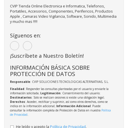
CVIP Tienda Online Electronica e Informatica, Telefonos,
Portatiles, Accesorios, Componentes, Perifericos, Productos
Apple , Camaras Video Vigilancia, Software, Sonido, Multimedia
y mucho mas !!!!!
Síguenos en:
¡Suscríbete a Nuestro Boletín!
INFORMACIÓN BÁSICA SOBRE
PROTECCIÓN DE DATOS
Responsable
: CVIP SOLUCIONES TECNOLOGICAS ALTERNATIVAS, S.L.
Finalidad
: Responder las consultas planteadas por el usuario y enviarle la
información solicitada;
Legitimación
: Consentimiento del usuario;
Destinatarios
: Solo se realizan cesiones si existe una obligación legal;
Derechos
: Acceder, rectificar y suprimir, así como otros derechos, como se
indica en la información adicional;
Información Adicional
: Puede
consultar la información completa de Protección de Datos en nuestra
Política
de Privacidad
.
He leído y acepto la
Política de Privacidad
.