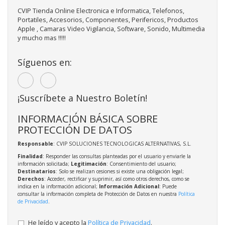
CVIP Tienda Online Electronica e Informatica, Telefonos,
Portatiles, Accesorios, Componentes, Perifericos, Productos
Apple , Camaras Video Vigilancia, Software, Sonido, Multimedia
y mucho mas !!!!!
Síguenos en:
¡Suscríbete a Nuestro Boletín!
INFORMACIÓN BÁSICA SOBRE
PROTECCIÓN DE DATOS
Responsable
: CVIP SOLUCIONES TECNOLOGICAS ALTERNATIVAS, S.L.
Finalidad
: Responder las consultas planteadas por el usuario y enviarle la
información solicitada;
Legitimación
: Consentimiento del usuario;
Destinatarios
: Solo se realizan cesiones si existe una obligación legal;
Derechos
: Acceder, rectificar y suprimir, así como otros derechos, como se
indica en la información adicional;
Información Adicional
: Puede
consultar la información completa de Protección de Datos en nuestra
Política
de Privacidad
.
He leído y acepto la
Política de Privacidad
.