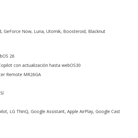
d, GeForce Now, Luna, Utomik, Boosteroid, Blacknut
ebOS 26
 Copilot con actualización hasta webOS30
nter Remote MR26GA
Sí
ilot, LG ThinQ, Google Assistant, Apple AirPlay, Google Cast