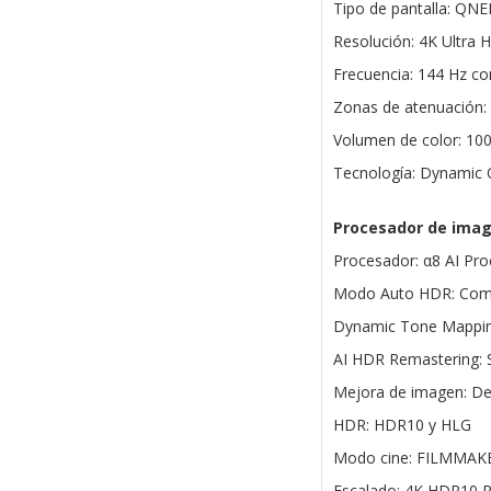
Tipo de pantalla: QN
Resolución: 4K Ultra 
Frecuencia: 144 Hz c
Zonas de atenuación:
Volumen de color: 10
Tecnología: Dynamic
Procesador de ima
Procesador: α8 AI Pr
Modo Auto HDR: Comp
Dynamic Tone Mapping
AI HDR Remastering: S
Mejora de imagen: Dee
HDR: HDR10 y HLG
Modo cine: FILMMA
Escalado: 4K HDR10 