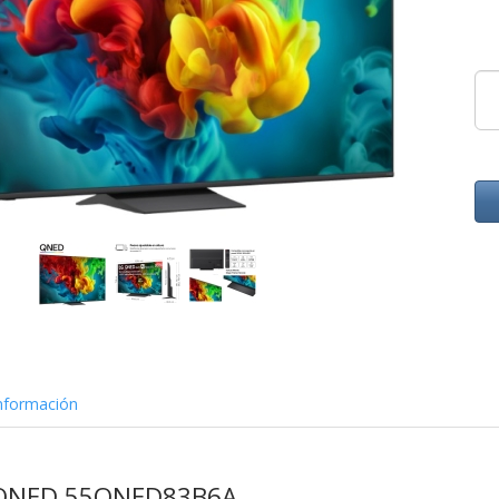
nformación
G QNED 55QNED83B6A