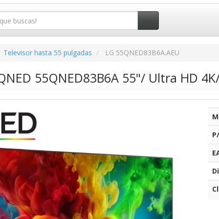
Televisor hasta 55 pulgadas
LG 55QNED83B6A.AEU
 QNED 55QNED83B6A 55"/ Ultra HD 4K/
M
P
E
Di
C