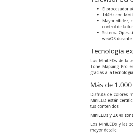
El procesador a8
144Hz con Moti
Mayor nitidez, c
control de la i
Sistema Operati
webOS durante
Tecnología ex
Los MiniLEDs de la te
Tone Mapping Pro en 
gracias a la tecnolo
Más de 1.000 
Disfruta de colores 
MiniLED están certifi
tus contenidos.
MiniLEDs y 2.040 zona
Los MiniLEDs y las zo
mayor detalle