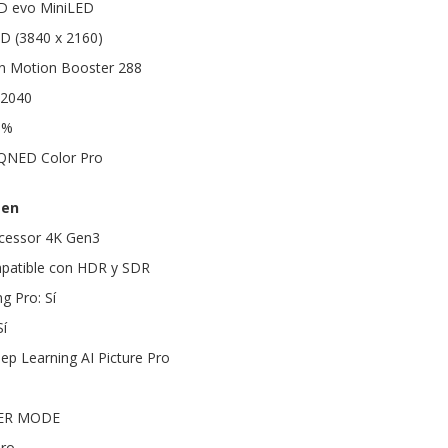
ED evo MiniLED
HD (3840 x 2160)
on Motion Booster 288
 2040
0%
 QNED Color Pro
gen
ocessor 4K Gen3
atible con HDR y SDR
 Pro: Sí
í
p Learning AI Picture Pro
KER MODE
Pro