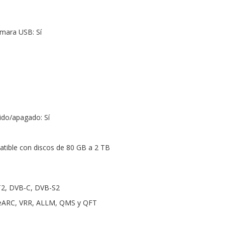
ámara USB: Sí
do/apagado: Sí
tible con discos de 80 GB a 2 TB
T2, DVB-C, DVB-S2
 eARC, VRR, ALLM, QMS y QFT