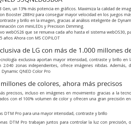
 Gen, un 13% más potencia en gráficos. Maximiza la calidad de imagen y
on Booster 288Hz para conseguir mayor velocidad en los juegos más
ontraste y brillo en la imagen, gracias al análisis inteligente de Dy
luminación con miniLEDs y Precision Dimming.
vo webOS26 que se renueva cada año hasta el sistema webOS30, para
 5 años
Ahora con MS COPILOT
clusiva de LG con más de 1.000 millones de
cnología exclusiva aportan mayor intensidad, contraste y brillo en l
2.040 zonas independientes, ofrece imágenes nítidas. Además, d
gía Dynamic QNED Color Pro
millones de colores, ahora más precisos
más precisos, incluso en imágenes en movimiento gracias a la t
cados con el 100% volumen de color y ofrecen una gran precisión en
s DTM Pro para una mayor intensidad, contraste y brillo
nas DTM Pro trabajan juntos para controlar la luz con precisión, o