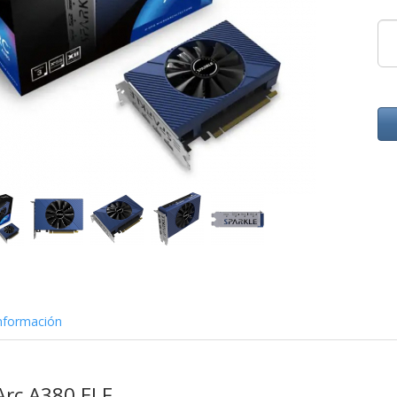
nformación
 Arc A380 ELF