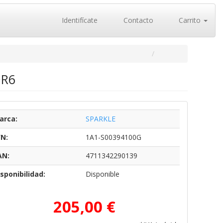
Identifícate
Contacto
Carrito
DR6
arca:
SPARKLE
/N:
1A1-S00394100G
AN:
4711342290139
sponibilidad:
Disponible
205,00 €