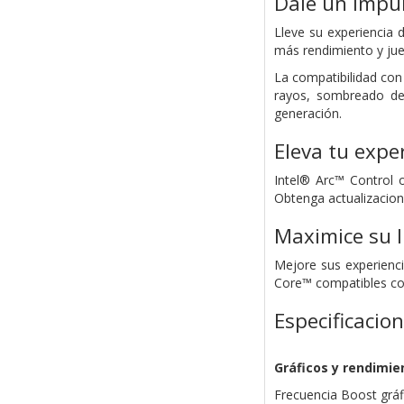
Dale un impul
Lleve su experiencia 
más rendimiento y jueg
La compatibilidad con 
rayos, sombreado de 
generación.
Eleva tu expe
Intel® Arc™ Control 
Obtenga actualizacione
Maximice su I
Mejore sus experienci
Core™ compatibles con
Especificacio
Gráficos y rendimie
Frecuencia Boost grá