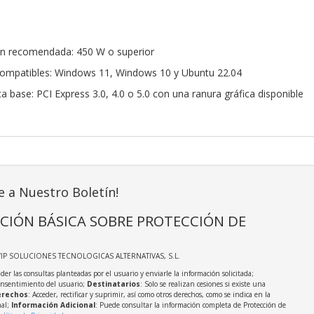
ón recomendada: 450 W o superior
compatibles: Windows 11, Windows 10 y Ubuntu 22.04
a base: PCI Express 3.0, 4.0 o 5.0 con una ranura gráfica disponible
e a Nuestro Boletín!
CIÓN BÁSICA SOBRE PROTECCIÓN DE
VIP SOLUCIONES TECNOLOGICAS ALTERNATIVAS, S.L.
der las consultas planteadas por el usuario y enviarle la información solicitada;
onsentimiento del usuario;
Destinatarios
: Solo se realizan cesiones si existe una
rechos
: Acceder, rectificar y suprimir, así como otros derechos, como se indica en la
nal;
Información Adicional
: Puede consultar la información completa de Protección de