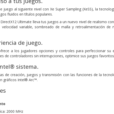
so a tus juegos.
de juego al siguiente nivel con Xe Super Sampling (XeSS), la tecnolo
os fluidos en títulos populares.
DirectX12 Ultimate lleva tus juegos a un nuevo nivel de realismo con
velocidad variable, sombreado de malla y retroalimentación de 
riencia de juego.
ofrece a los jugadores opciones y controles para perfeccionar su 
s de controladores sin interrupciones, optimice sus juegos favoritos
ntel® sistema.
as de creación, juegos y transmisión con las funciones de la tecn
 gráficos Intel® Arc™.
nes
nto
fica: 2000 MHz