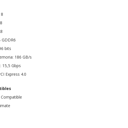
 8
28
28
GB GDDR6
6 bits
emoria: 186 GB/s
: 15,5 Gbps
PCI Express 4.0
ibles
: Compatible
timate