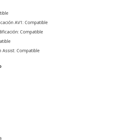
ible
ficación AV1: Compatible
ificación: Compatible
atible
m Assist: Compatible
o
a