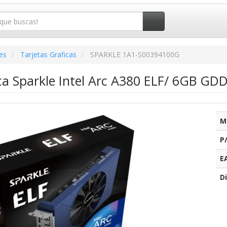
es
Tarjetas Graficas
SPARKLE 1A1-S00394100G
ica Sparkle Intel Arc A380 ELF/ 6GB GD
M
P
E
Di