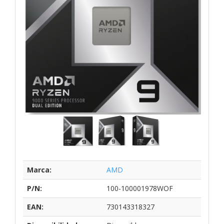
Marca:
AMD
P/N:
100-100001978WOF
EAN:
730143318327