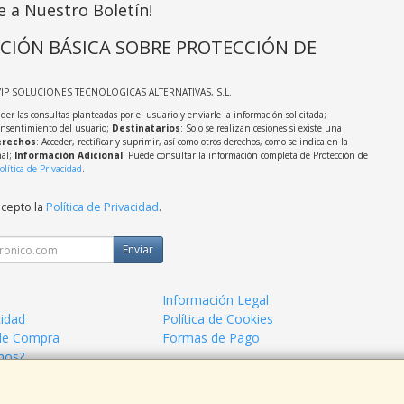
e a Nuestro Boletín!
CIÓN BÁSICA SOBRE PROTECCIÓN DE
VIP SOLUCIONES TECNOLOGICAS ALTERNATIVAS, S.L.
der las consultas planteadas por el usuario y enviarle la información solicitada;
onsentimiento del usuario;
Destinatarios
: Solo se realizan cesiones si existe una
rechos
: Acceder, rectificar y suprimir, así como otros derechos, como se indica en la
nal;
Información Adicional
: Puede consultar la información completa de Protección de
olítica de Privacidad
.
acepto la
Política de Privacidad
.
Enviar
Información Legal
cidad
Política de Cookies
de Compra
Formas de Pago
mos?