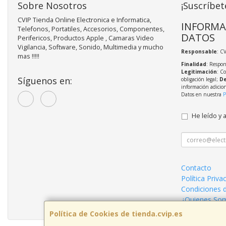
Sobre Nosotros
¡Suscríbet
CVIP Tienda Online Electronica e Informatica,
INFORMA
Telefonos, Portatiles, Accesorios, Componentes,
DATOS
Perifericos, Productos Apple , Camaras Video
Vigilancia, Software, Sonido, Multimedia y mucho
Responsable
: C
mas !!!!!
Finalidad
: Respon
Legitimación
: C
Síguenos en:
obligación legal;
De
información adicio
Datos en nuestra
P
He leído y 
Contacto
Política Priva
Condiciones 
¿Quienes So
Política de Cookies de tienda.cvip.es