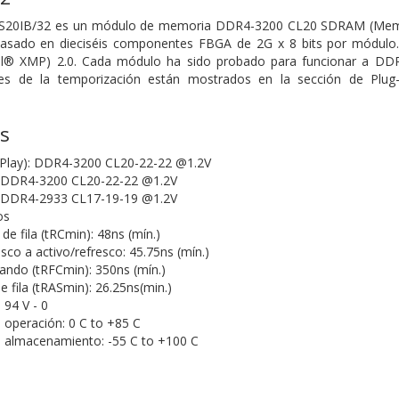
S20IB/32 es un módulo de memoria DDR4-3200 CL20 SDRAM (Memori
basado en dieciséis componentes FBGA de 2G x 8 bits por módulo
el® XMP) 2.0. Cada módulo ha sido probado para funcionar a DDR
les de la temporización están mostrados en la sección de Plug
as
N Play): DDR4-3200 CL20-22-22 @1.2V
: DDR4-3200 CL20-22-22 @1.2V
: DDR4-2933 CL17-19-19 @1.2V
os
de fila (tRCmin): 48ns (mín.)
sco a activo/refresco: 45.75ns (mín.)
ndo (tRFCmin): 350ns (mín.)
 fila (tRASmin): 26.25ns(min.)
 94 V - 0
operación: 0 C to +85 C
 almacenamiento: -55 C to +100 C