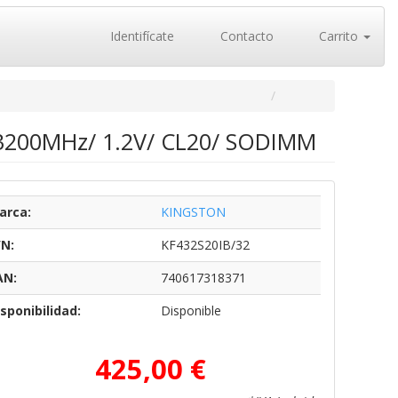
Identifícate
Contacto
Carrito
3200MHz/ 1.2V/ CL20/ SODIMM
arca:
KINGSTON
/N:
KF432S20IB/32
AN:
740617318371
sponibilidad:
Disponible
425,00 €