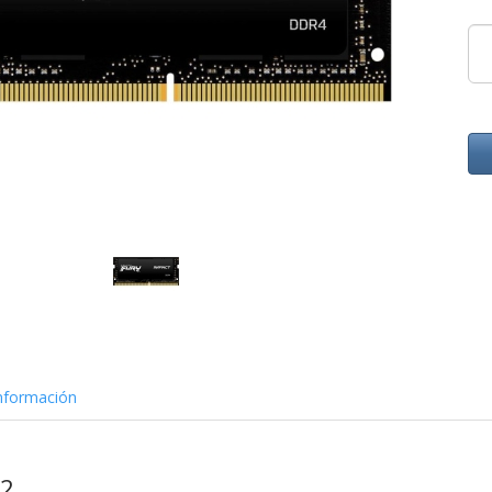
nformación
32