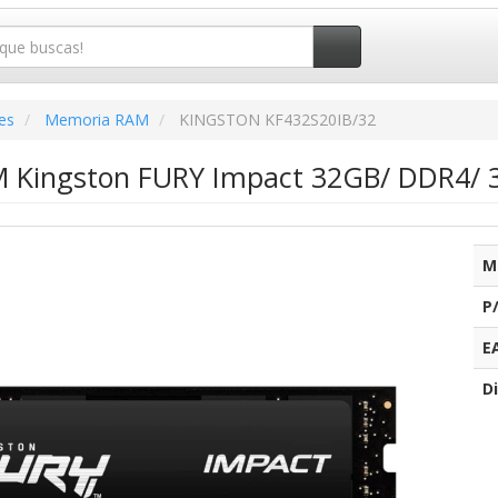
es
Memoria RAM
KINGSTON KF432S20IB/32
 Kingston FURY Impact 32GB/ DDR4/ 
M
P
E
Di