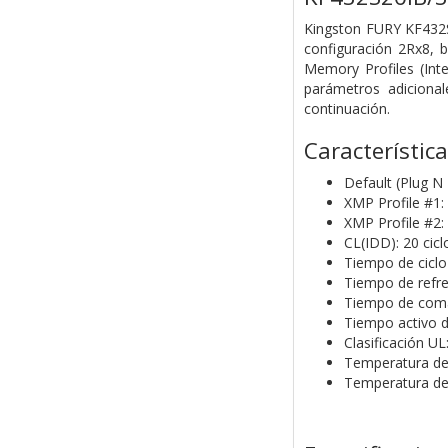
Kingston FURY KF432
configuración 2Rx8, 
Memory Profiles (Int
parámetros adiciona
continuación.
Característic
Default (Plug 
XMP Profile #1
XMP Profile #2
CL(IDD): 20 cicl
Tiempo de ciclo 
Tiempo de refre
Tiempo de coma
Tiempo activo de
Clasificación UL:
Temperatura de 
Temperatura de