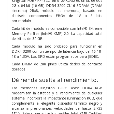
Kingston FURY KF432C16BB12AK2/32 es un kit de dos
2G x 64-bit
(16 GB) DDR4-3200 CL16 SDRAM (DRAM
síncrona) 2Rx8,
módulo de memoria, basado en
dieciséis componentes FBGA de 1G x 8 bits
por
módulo.
Cada kit de módulo es compatible con Intel® Extreme
Memory
Perfiles (Intel® XMP) 2.0. La capacidad total
del kit es de 32 GB.
Cada
módulo ha sido probado para funcionar en
DDR4-3200 con un tiempo de latencia bajo
del 16-18-
18 a 1,35V. Los SPD están programados para JEDEC.
Cada DIMM de 288 pines utiliza dedos de contacto
dorados
Dé rienda suelta al rendimiento.
Las memorias Kingston FURY Beast DDR4 RGB
modernizan la estética y el rendimiento de cualquier
sistema. Incorpora la impactante iluminación RGB, que
complementa el elegante disipador térmico negro y
alcanza impresionantes velocidades de hasta 3.733
MT/s. Seleccione entre los perfiles Intel XMP Certified