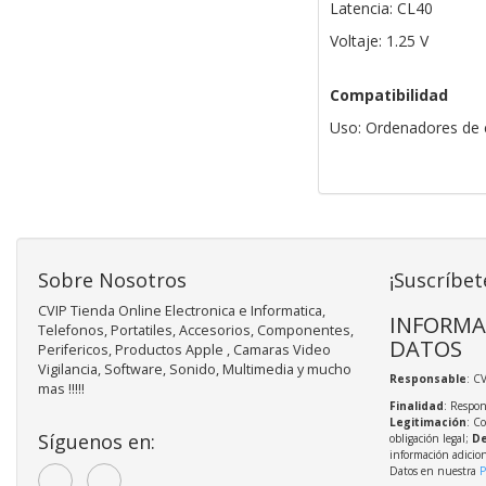
Latencia: CL40
Voltaje: 1.25 V
Compatibilidad
Uso: Ordenadores de e
Sobre Nosotros
¡Suscríbet
CVIP Tienda Online Electronica e Informatica,
INFORMA
Telefonos, Portatiles, Accesorios, Componentes,
DATOS
Perifericos, Productos Apple , Camaras Video
Vigilancia, Software, Sonido, Multimedia y mucho
Responsable
: C
mas !!!!!
Finalidad
: Respon
Legitimación
: C
Síguenos en:
obligación legal;
De
información adicio
Datos en nuestra
P