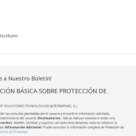
scritorio
e a Nuestro Boletín!
CIÓN BÁSICA SOBRE PROTECCIÓN DE
VIP SOLUCIONES TECNOLOGICAS ALTERNATIVAS, S.L.
der las consultas planteadas por el usuario y enviarle la información solicitada;
onsentimiento del usuario;
Destinatarios
: Solo se realizan cesiones si existe una
rechos
: Acceder, rectificar y suprimir, así como otros derechos, como se indica en la
nal;
Información Adicional
: Puede consultar la información completa de Protección de
olítica de Privacidad
.