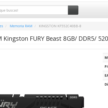
es
Memoria RAM
KINGSTON KF552C40BB-8
 Kingston FURY Beast 8GB/ DDR5/ 52
M
P
E
Di