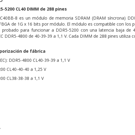
R5-5200 CL40 DIMM de 288 pines
2C40BB-8 es un módulo de memoria SDRAM (DRAM síncrona) DDR5
GA de 1G x 16 bits por módulo. El módulo es compatible con los per
 probado para funcionar a DDR5-5200 con una latencia baja de 
EC DDR5-4800 de 40-39-39 a 1,1 V. Cada DIMM de 288 pines utiliza 
orización de fábrica
EDEC): DDR5-4800 CL40-39-39 a 1,1 V
200 CL40-40-40 a 1,25 V
800 CL38-38-38 a 1,1 V
V