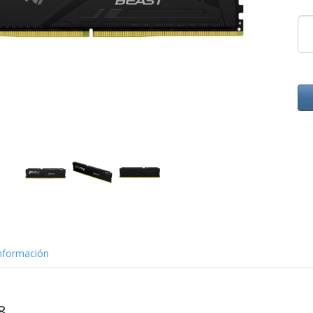
nformación
8