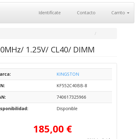
Identifícate
Contacto
Carrito
00MHz/ 1.25V/ CL40/ DIMM
arca:
KINGSTON
/N:
KF552C40BB-8
AN:
740617325966
sponibilidad:
Disponible
185,00 €