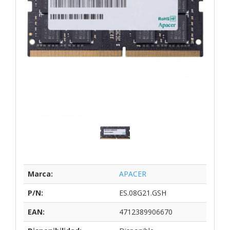
Marca:
APACER
P/N:
ES.08G21.GSH
EAN:
4712389906670