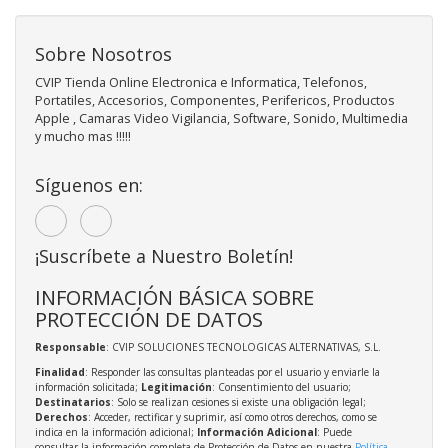
Sobre Nosotros
CVIP Tienda Online Electronica e Informatica, Telefonos,
Portatiles, Accesorios, Componentes, Perifericos, Productos
Apple , Camaras Video Vigilancia, Software, Sonido, Multimedia
y mucho mas !!!!!
Síguenos en:
¡Suscríbete a Nuestro Boletín!
INFORMACIÓN BÁSICA SOBRE
PROTECCIÓN DE DATOS
Responsable
: CVIP SOLUCIONES TECNOLOGICAS ALTERNATIVAS, S.L.
Finalidad
: Responder las consultas planteadas por el usuario y enviarle la
información solicitada;
Legitimación
: Consentimiento del usuario;
Destinatarios
: Solo se realizan cesiones si existe una obligación legal;
Derechos
: Acceder, rectificar y suprimir, así como otros derechos, como se
indica en la información adicional;
Información Adicional
: Puede
consultar la información completa de Protección de Datos en nuestra
Política