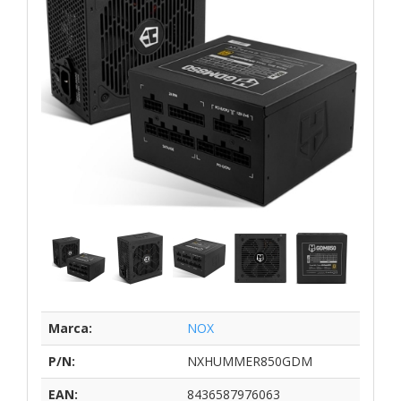
Marca:
NOX
P/N:
NXHUMMER850GDM
EAN:
8436587976063