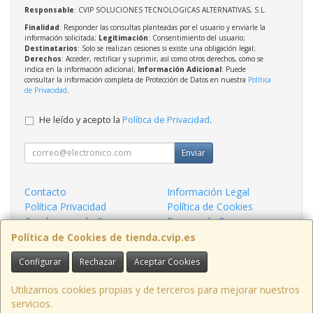
Responsable
: CVIP SOLUCIONES TECNOLOGICAS ALTERNATIVAS, S.L.
Finalidad
: Responder las consultas planteadas por el usuario y enviarle la
información solicitada;
Legitimación
: Consentimiento del usuario;
Destinatarios
: Solo se realizan cesiones si existe una obligación legal;
Derechos
: Acceder, rectificar y suprimir, así como otros derechos, como se
indica en la información adicional;
Información Adicional
: Puede
consultar la información completa de Protección de Datos en nuestra
Política
de Privacidad
.
He leído y acepto la
Política de Privacidad
.
Enviar
Contacto
Información Legal
Política Privacidad
Política de Cookies
Condiciones de Compra
Formas de Pago
¿Quienes Somos?
Política de Cookies de tienda.cvip.es
Configurar
Rechazar
Aceptar Cookies
Contacto
tienda@cvip.es
Utilizamos cookies propias y de terceros para mejorar nuestros
servicios.