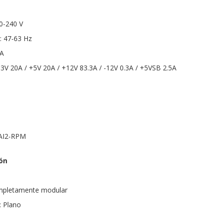
00-240 V
: 47-63 Hz
 A
3.3V 20A / +5V 20A / +12V 83.3A / -12V 0.3A / +5VSB 2.5A
 AI2-RPM
ón
ompletamente modular
: Plano