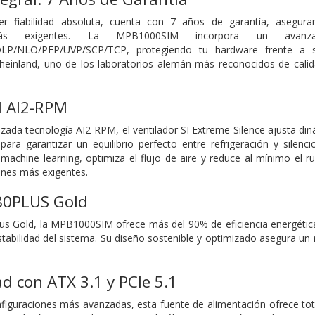
er fiabilidad absoluta, cuenta con 7 años de garantía, asegur
 más exigentes. La MPB1000SIM incorpora un avanza
/NLO/PFP/UVP/SCP/TCP, protegiendo tu hardware frente a sobre
heinland, uno de los laboratorios alemán más reconocidos de calida
l AI2-RPM
zada tecnología AI2-RPM, el ventilador SI Extreme Silence ajusta d
para garantizar un equilibrio perfecto entre refrigeración y silenc
l y machine learning, optimiza el flujo de aire y reduce al mínimo el
iones más exigentes.
 80PLUS Gold
lus Gold, la MPB1000SIM ofrece más del 90% de eficiencia energética
stabilidad del sistema. Su diseño sostenible y optimizado asegura un 
d con ATX 3.1 y PCIe 5.1
figuraciones más avanzadas, esta fuente de alimentación ofrece tota