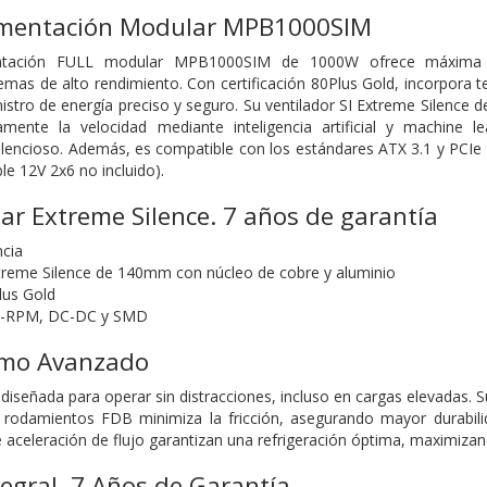
imentación Modular MPB1000SIM
ntación FULL modular MPB1000SIM de 1000W ofrece máxima efi
stemas de alto rendimiento. Con certificación 80Plus Gold, incorpor
istro de energía preciso y seguro. Su ventilador SI Extreme Silenc
ente la velocidad mediante inteligencia artificial y machine lea
ilencioso. Además, es compatible con los estándares ATX 3.1 y PCIe
le 12V 2x6 no incluido).
r Extreme Silence. 7 años de garantía
cia
xtreme Silence de 140mm con núcleo de cobre y aluminio
lus Gold
I2-RPM, DC-DC y SMD
remo Avanzado
señada para operar sin distracciones, incluso en cargas elevadas. 
rodamientos FDB minimiza la fricción, asegurando mayor durabilida
aceleración de flujo garantizan una refrigeración óptima, maximizando 
tegral. 7 Años de Garantía