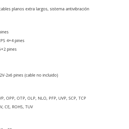
ables planos extra largos, sistema antivibración
pines
EPS 4+4 pines
6+2 pines
12V-2x6 pines (cable no incluido)
VP, OPP, OTP, OLP, NLO, PFP, UVP, SCP, TCP
2V, CE, ROHS, TUV