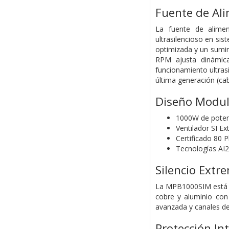
Fuente de Al
La fuente de alime
ultrasilencioso en si
optimizada y un sumin
RPM ajusta dinámicam
funcionamiento ultras
última generación (cab
Diseño Modula
1000W de poten
Ventilador SI E
Certificado 80 P
Tecnologías A
Silencio Ext
La MPB1000SIM está di
cobre y aluminio con 
avanzada y canales de 
Protección In