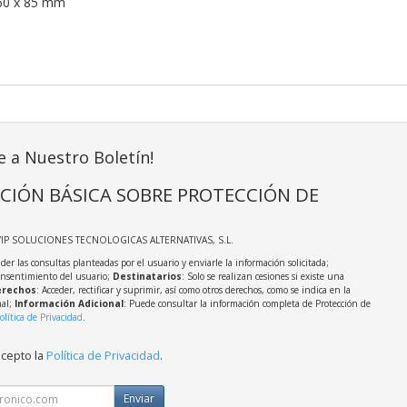
60 x 85 mm
e a Nuestro Boletín!
CIÓN BÁSICA SOBRE PROTECCIÓN DE
VIP SOLUCIONES TECNOLOGICAS ALTERNATIVAS, S.L.
der las consultas planteadas por el usuario y enviarle la información solicitada;
onsentimiento del usuario;
Destinatarios
: Solo se realizan cesiones si existe una
rechos
: Acceder, rectificar y suprimir, así como otros derechos, como se indica en la
nal;
Información Adicional
: Puede consultar la información completa de Protección de
olítica de Privacidad
.
acepto la
Política de Privacidad
.
Enviar