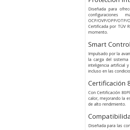
Diseñada para ofrec
configuraciones
OCP/OVP/OPP/OTP/OLP
Certificada por TÜV R
momento.
Smart Contro
Impulsado por la avan
la carga del sistema 
inteligencia artificia
incluso en las condic
Certificación
Con Certificación 80P
calor, mejorando la e
de alto rendimiento.
Compatibilida
Diseñada para las con