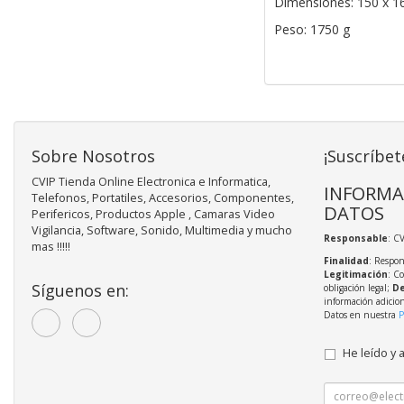
Dimensiones: 150 x 1
Peso: 1750 g
Sobre Nosotros
¡Suscríbet
CVIP Tienda Online Electronica e Informatica,
INFORMA
Telefonos, Portatiles, Accesorios, Componentes,
DATOS
Perifericos, Productos Apple , Camaras Video
Vigilancia, Software, Sonido, Multimedia y mucho
Responsable
: C
mas !!!!!
Finalidad
: Respon
Legitimación
: C
Síguenos en:
obligación legal;
De
información adicio
Datos en nuestra
P
He leído y 