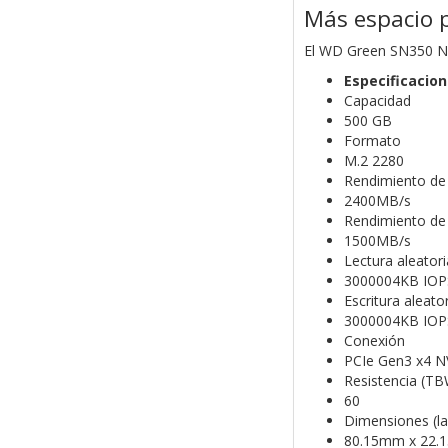
Más espacio 
El WD Green SN350 NV
Especificacio
Capacidad
500 GB
Formato
M.2 2280
Rendimiento de 
2400MB/s
Rendimiento de 
1500MB/s
Lectura aleatori
3000004KB IOP
Escritura aleato
3000004KB IOP
Conexión
PCIe Gen3 x4 N
Resistencia (TB
60
Dimensiones (la
80.15mm x 22.