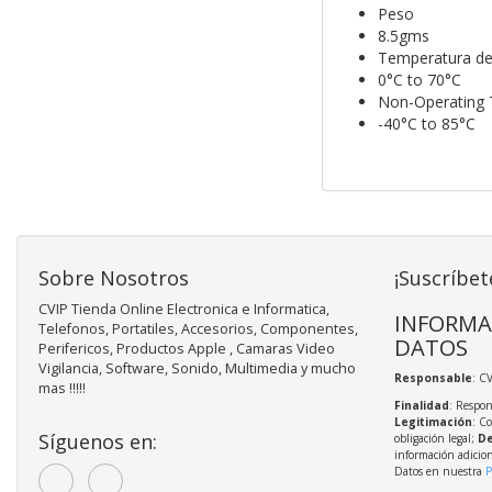
Peso
8.5gms
Temperatura de
0°C to 70°C
Non-Operating 
-40°C to 85°C
Sobre Nosotros
¡Suscríbet
CVIP Tienda Online Electronica e Informatica,
INFORMA
Telefonos, Portatiles, Accesorios, Componentes,
DATOS
Perifericos, Productos Apple , Camaras Video
Vigilancia, Software, Sonido, Multimedia y mucho
Responsable
: C
mas !!!!!
Finalidad
: Respon
Legitimación
: C
Síguenos en:
obligación legal;
De
información adicio
Datos en nuestra
P