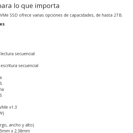
para lo que importa
Me SSD ofrece varias opciones de capacidades, de hasta 2TB.
nes
lectura secuencial
escritura secuencial
a
S
ria
S
VMe v1.3
W)
rgo, ancho y alto)
15mm x 2.38mm