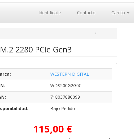
Identifícate
Contacto
Carrito
 M.2 2280 PCIe Gen3
arca:
WESTERN DIGITAL
/N:
WDS500G2G0C
AN:
718037880099
sponibilidad:
Bajo Pedido
115,00 €