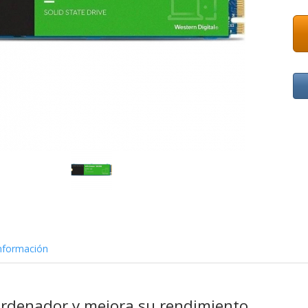
nformación
ordenador y mejora su rendimiento