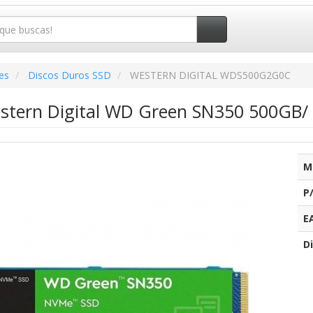
es
Discos Duros SSD
WESTERN DIGITAL WDS500G2G0C
stern Digital WD Green SN350 500GB/
M
P
E
Di