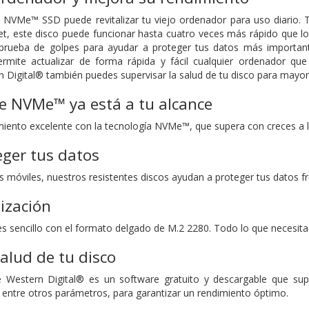
VMe™ SSD puede revitalizar tu viejo ordenador para uso diario. 
t, este disco puede funcionar hasta cuatro veces más rápido que l
prueba de golpes para ayudar a proteger tus datos más importante
rmite actualizar de forma rápida y fácil cualquier ordenador 
Digital® también puedes supervisar la salud de tu disco para mayor 
e NVMe™ ya está a tu alcance
iento excelente con la tecnología NVMe™, que supera con creces a l
ger tus datos
 móviles, nuestros resistentes discos ayudan a proteger tus datos fr
ización
 es sencillo con el formato delgado de M.2 2280. Todo lo que necesi
salud de tu disco
Western Digital® es un software gratuito y descargable que superv
 entre otros parámetros, para garantizar un rendimiento óptimo.