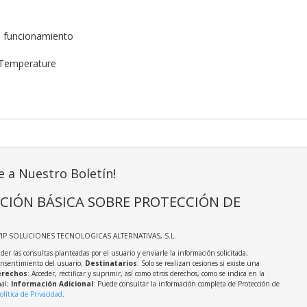
 funcionamiento
Temperature
e a Nuestro Boletín!
CIÓN BÁSICA SOBRE PROTECCIÓN DE
VIP SOLUCIONES TECNOLOGICAS ALTERNATIVAS, S.L.
der las consultas planteadas por el usuario y enviarle la información solicitada;
onsentimiento del usuario;
Destinatarios
: Solo se realizan cesiones si existe una
rechos
: Acceder, rectificar y suprimir, así como otros derechos, como se indica en la
nal;
Información Adicional
: Puede consultar la información completa de Protección de
olítica de Privacidad
.