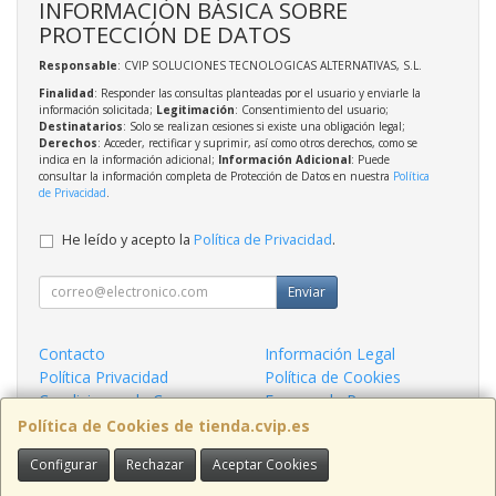
INFORMACIÓN BÁSICA SOBRE
PROTECCIÓN DE DATOS
Responsable
: CVIP SOLUCIONES TECNOLOGICAS ALTERNATIVAS, S.L.
Finalidad
: Responder las consultas planteadas por el usuario y enviarle la
información solicitada;
Legitimación
: Consentimiento del usuario;
Destinatarios
: Solo se realizan cesiones si existe una obligación legal;
Derechos
: Acceder, rectificar y suprimir, así como otros derechos, como se
indica en la información adicional;
Información Adicional
: Puede
consultar la información completa de Protección de Datos en nuestra
Política
de Privacidad
.
He leído y acepto la
Política de Privacidad
.
Enviar
Contacto
Información Legal
Política Privacidad
Política de Cookies
Condiciones de Compra
Formas de Pago
¿Quienes Somos?
Política de Cookies de tienda.cvip.es
Configurar
Rechazar
Aceptar Cookies
Contacto