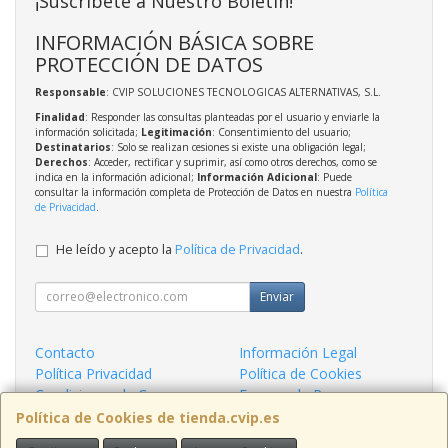
¡Suscríbete a Nuestro Boletín!
INFORMACIÓN BÁSICA SOBRE
PROTECCIÓN DE DATOS
Responsable
: CVIP SOLUCIONES TECNOLOGICAS ALTERNATIVAS, S.L.
Finalidad
: Responder las consultas planteadas por el usuario y enviarle la
información solicitada;
Legitimación
: Consentimiento del usuario;
Destinatarios
: Solo se realizan cesiones si existe una obligación legal;
Derechos
: Acceder, rectificar y suprimir, así como otros derechos, como se
indica en la información adicional;
Información Adicional
: Puede
consultar la información completa de Protección de Datos en nuestra
Política
de Privacidad
.
He leído y acepto la
Política de Privacidad
.
Enviar
Contacto
Información Legal
Política Privacidad
Política de Cookies
Condiciones de Compra
Formas de Pago
¿Quienes Somos?
Política de Cookies de tienda.cvip.es