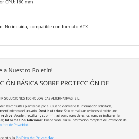
dor CPU: 160 mm
n: No incluida, compatible con formato ATX
e a Nuestro Boletín!
CIÓN BÁSICA SOBRE PROTECCIÓN DE
VIP SOLUCIONES TECNOLOGICAS ALTERNATIVAS, S.L.
der las consultas planteadas por el usuario y enviarle la información solicitada;
onsentimiento del usuario;
Destinatarios
: Solo se realizan cesiones si existe una
rechos
: Acceder, rectificar y suprimir, así como otros derechos, como se indica en la
nal;
Información Adicional
: Puede consultar la información completa de Protección de
olítica de Privacidad
.
acepto la
Política de Privacidad
.