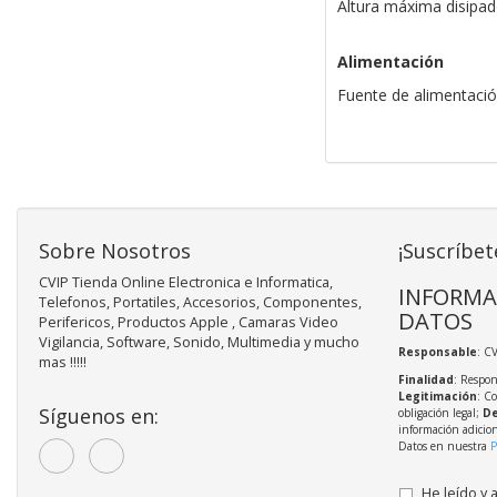
Altura máxima disipa
Alimentación
Fuente de alimentació
Sobre Nosotros
¡Suscríbet
CVIP Tienda Online Electronica e Informatica,
INFORMA
Telefonos, Portatiles, Accesorios, Componentes,
DATOS
Perifericos, Productos Apple , Camaras Video
Vigilancia, Software, Sonido, Multimedia y mucho
Responsable
: C
mas !!!!!
Finalidad
: Respon
Legitimación
: C
Síguenos en:
obligación legal;
De
información adicio
Datos en nuestra
P
He leído y 