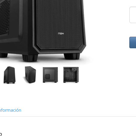
nformación
2