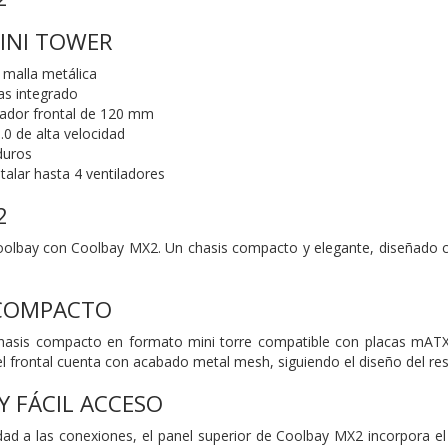
INI TOWER
 malla metálica
as integrado
ilador frontal de 120 mm
0 de alta velocidad
duros
talar hasta 4 ventiladores
2
Coolbay con Coolbay MX2. Un chasis compacto y elegante, diseñado
 COMPACTO
asis compacto en formato mini torre compatible con placas mATX. 
el frontal cuenta con acabado metal mesh, siguiendo el diseño del re
 FÁCIL ACCESO
dad a las conexiones, el panel superior de Coolbay MX2 incorpora e