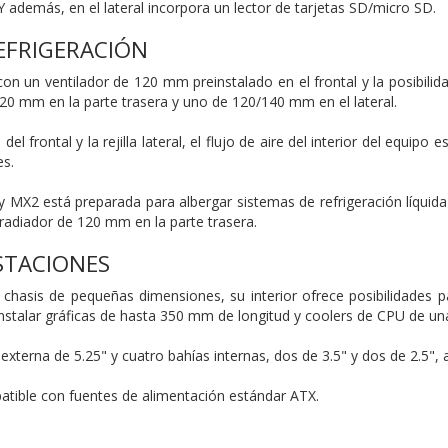
 además, en el lateral incorpora un lector de tarjetas SD/micro SD.
EFRIGERACIÓN
n un ventilador de 120 mm preinstalado en el frontal y la posibilid
120 mm en la parte trasera y uno de 120/140 mm en el lateral.
el frontal y la rejilla lateral, el flujo de aire del interior del equi
s.
y MX2 está preparada para albergar sistemas de refrigeración líquida
 radiador de 120 mm en la parte trasera.
STACIONES
n chasis de pequeñas dimensiones, su interior ofrece posibilidades 
instalar gráficas de hasta 350 mm de longitud y coolers de CPU de 
xterna de 5.25" y cuatro bahías internas, dos de 3.5" y dos de 2.5", 
tible con fuentes de alimentación estándar ATX.