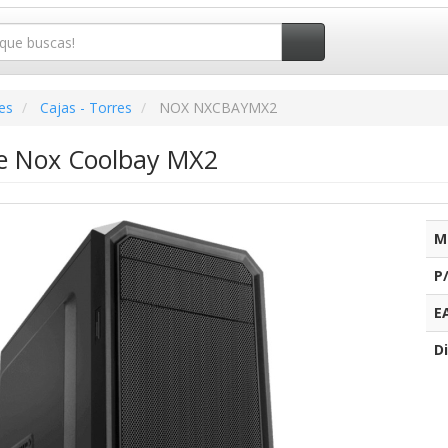
es
Cajas - Torres
NOX NXCBAYMX2
re Nox Coolbay MX2
M
P
E
Di