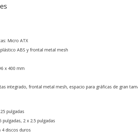
nes
cas: Micro ATX
 plástico ABS y frontal metal mesh
396 x 400 mm
etas integrado, frontal metal mesh, espacio para gráficas de gran ta
5.25 pulgadas
.5 pulgadas, 2 x 2.5 pulgadas
a 4 discos duros