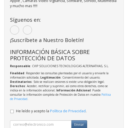
Apple , Camaras Video Vigilancia, Software, Sonido, Multimedia
y mucho mas !!!!!
Síguenos en:
¡Suscríbete a Nuestro Boletín!
INFORMACIÓN BÁSICA SOBRE
PROTECCIÓN DE DATOS
Responsable
: CVIP SOLUCIONES TECNOLOGICAS ALTERNATIVAS, S.L.
Finalidad
: Responder las consultas planteadas por el usuario y enviarle la
información solicitada;
Legitimación
: Consentimiento del usuario;
Destinatarios
: Solo se realizan cesiones si existe una obligación legal;
Derechos
: Acceder, rectificar y suprimir, así como otros derechos, como se
indica en la información adicional;
Información Adicional
: Puede
consultar la información completa de Protección de Datos en nuestra
Política
de Privacidad
.
He leído y acepto la
Política de Privacidad
.
Enviar