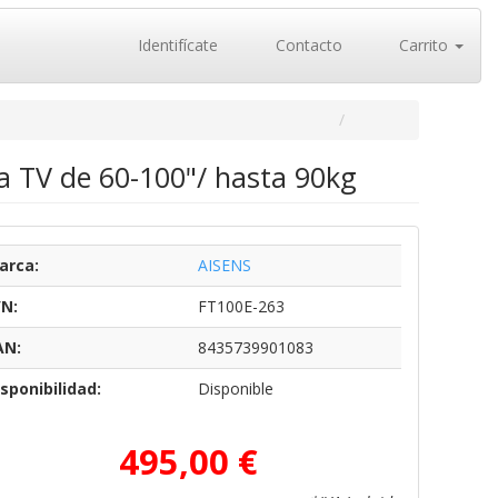
Identifícate
Contacto
Carrito
a TV de 60-100"/ hasta 90kg
arca:
AISENS
/N:
FT100E-263
AN:
8435739901083
sponibilidad:
Disponible
495,00 €