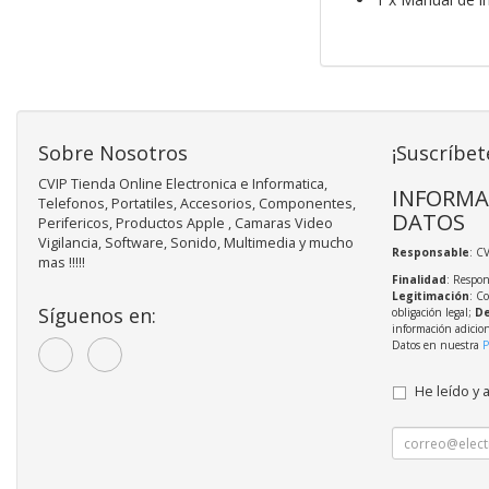
Sobre Nosotros
¡Suscríbet
CVIP Tienda Online Electronica e Informatica,
INFORMA
Telefonos, Portatiles, Accesorios, Componentes,
DATOS
Perifericos, Productos Apple , Camaras Video
Vigilancia, Software, Sonido, Multimedia y mucho
Responsable
: C
mas !!!!!
Finalidad
: Respon
Legitimación
: C
Síguenos en:
obligación legal;
De
información adicio
Datos en nuestra
P
He leído y 