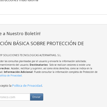
e a Nuestro Boletín!
CIÓN BÁSICA SOBRE PROTECCIÓN DE
VIP SOLUCIONES TECNOLOGICAS ALTERNATIVAS, S.L.
der las consultas planteadas por el usuario y enviarle la información solicitada;
onsentimiento del usuario;
Destinatarios
: Solo se realizan cesiones si existe una
rechos
: Acceder, rectificar y suprimir, así como otros derechos, como se indica en la
nal;
Información Adicional
: Puede consultar la información completa de Protección de
olítica de Privacidad
.
acepto la
Política de Privacidad
.
Enviar