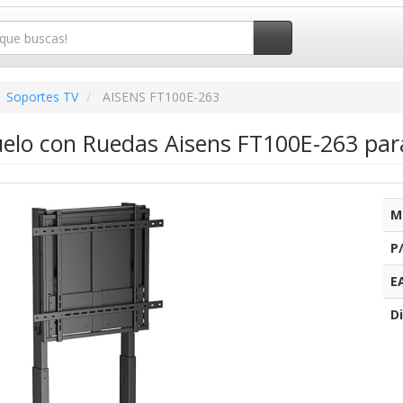
Soportes TV
AISENS FT100E-263
uelo con Ruedas Aisens FT100E-263 par
M
P
E
Di