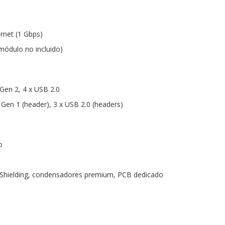
ernet (1 Gbps)
(módulo no incluido)
 Gen 2, 4 x USB 2.0
 Gen 1 (header), 3 x USB 2.0 (headers)
o
o Shielding, condensadores premium, PCB dedicado