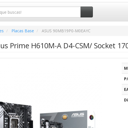
es
Placas Base
ASUS 90MB19P0-M0EAYC
sus Prime H610M-A D4-CSM/ Socket 170
M
P
E
Di