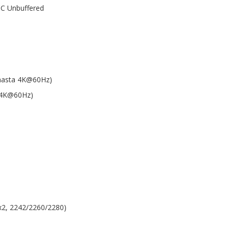
CC Unbuffered
 (hasta 4K@60Hz)
a 4K@60Hz)
 x2, 2242/2260/2280)