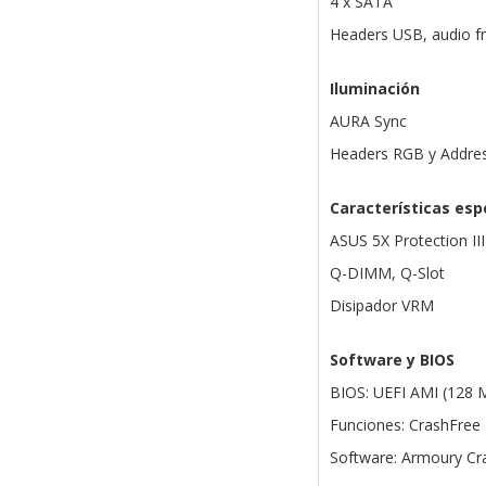
4 x SATA
Headers USB, audio f
Iluminación
AURA Sync
Headers RGB y Addres
Características esp
ASUS 5X Protection III
Q-DIMM, Q-Slot
Disipador VRM
Software y BIOS
BIOS: UEFI AMI (128 
Funciones: CrashFree
Software: Armoury Cra