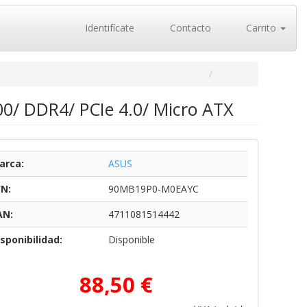
Identifícate
Contacto
Carrito
0/ DDR4/ PCIe 4.0/ Micro ATX
arca:
ASUS
/N:
90MB19P0-M0EAYC
AN:
4711081514442
sponibilidad:
Disponible
88,50 €