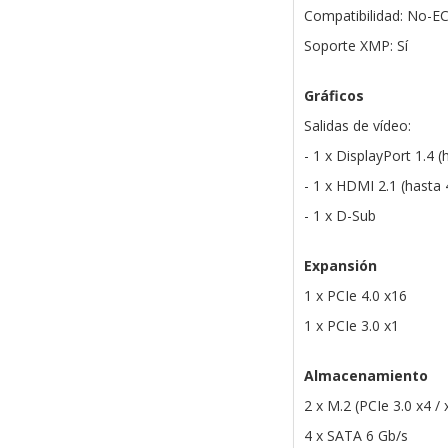
Compatibilidad: No-E
Soporte XMP: Sí
Gráficos
Salidas de vídeo:
- 1 x DisplayPort 1.4
- 1 x HDMI 2.1 (hast
- 1 x D-Sub
Expansión
1 x PCIe 4.0 x16
1 x PCIe 3.0 x1
Almacenamiento
2 x M.2 (PCIe 3.0 x4 /
4 x SATA 6 Gb/s