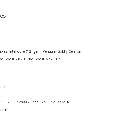
nes
les: Intel Core (12ª gen), Pentium Gold y Celeron
rbo Boost 2.0 / Turbo Boost Max 3.0*
4 GB
000 / 2933 / 2800 / 2666 / 2400 / 2133 MHz
annel