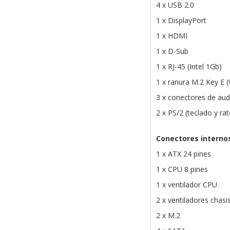
4 x USB 2.0
1 x DisplayPort
1 x HDMI
1 x D-Sub
1 x RJ-45 (Intel 1Gb)
1 x ranura M.2 Key E (
3 x conectores de aud
2 x PS/2 (teclado y ra
Conectores interno
1 x ATX 24 pines
1 x CPU 8 pines
1 x ventilador CPU
2 x ventiladores chasi
2 x M.2