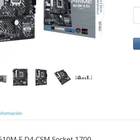
nformación
610M-E D4-CSM Socket 1700