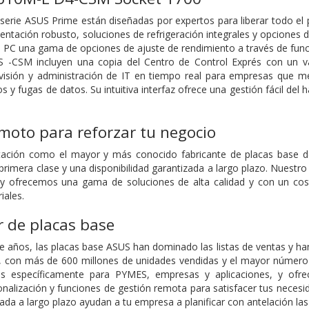
 serie ASUS Prime están diseñadas por expertos para liberar todo el 
ntación robusto, soluciones de refrigeración integrales y opciones d
e PC una gama de opciones de ajuste de rendimiento a través de funci
 -CSM incluyen una copia del Centro de Control Exprés con un v
visión y administración de IT en tiempo real para empresas que me
 y fugas de datos. Su intuitiva interfaz ofrece una gestión fácil del
moto para reforzar tu negocio
utación como el mayor y más conocido fabricante de placas base 
primera clase y una disponibilidad garantizada a largo plazo. Nuestro 
 y ofrecemos una gama de soluciones de alta calidad y con un cos
iales.
r de placas base
 años, las placas base ASUS han dominado las listas de ventas y han
dad, con más de 600 millones de unidades vendidas y el mayor númer
s específicamente para PYMES, empresas y aplicaciones, y ofre
nalización y funciones de gestión remota para satisfacer tus necesid
zada a largo plazo ayudan a tu empresa a planificar con antelación las