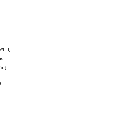
Wi-Fi)
io
tón)
s
s