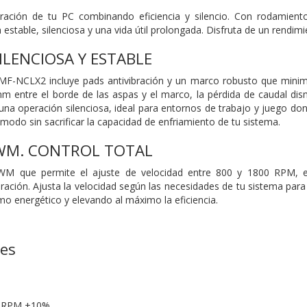
eración de tu PC combinando eficiencia y silencio. Con rodamient
estable, silenciosa y una vida útil prolongada. Disfruta de un rendimi
ILENCIOSA Y ESTABLE
s MF-NCLX2 incluye pads antivibración y un marco robusto que minim
mm entre el borde de las aspas y el marco, la pérdida de caudal dism
na operación silenciosa, ideal para entornos de trabajo y juego do
modo sin sacrificar la capacidad de enfriamiento de tu sistema.
WM. CONTROL TOTAL
M que permite el ajuste de velocidad entre 800 y 1800 RPM, est
ración. Ajusta la velocidad según las necesidades de tu sistema para l
o energético y elevando al máximo la eficiencia.
nes
00 RPM ±10%