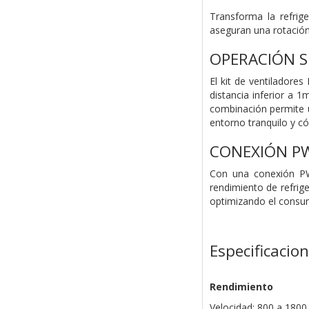
Transforma la refrig
aseguran una rotación 
OPERACIÓN S
El kit de ventiladore
distancia inferior a 1
combinación permite u
entorno tranquilo y có
CONEXIÓN P
Con una conexión PW
rendimiento de refrige
optimizando el consum
Especificacio
Rendimiento
Velocidad: 800 a 18