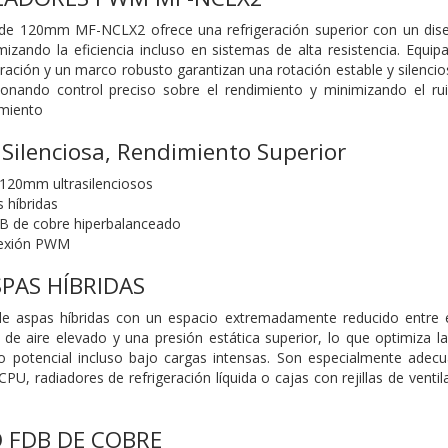
s de 120mm MF-NCLX2 ofrece una refrigeración superior con un diseñ
imizando la eficiencia incluso en sistemas de alta resistencia. Eq
bración y un marco robusto garantizan una rotación estable y silenci
cionando control preciso sobre el rendimiento y minimizando el 
miento
 Silenciosa, Rendimiento Superior
 120mm ultrasilenciosos
 híbridas
 de cobre hiperbalanceado
nexión PWM
SPAS HÍBRIDAS
de aspas híbridas con un espacio extremadamente reducido entre e
 de aire elevado y una presión estática superior, lo que optimiza l
 potencial incluso bajo cargas intensas. Son especialmente adecu
U, radiadores de refrigeración líquida o cajas con rejillas de ventil
 FDB DE COBRE