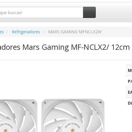
es
Refrigeradores
MARS GAMING MFNCLX2W
iladores Mars Gaming MF-NCLX2/ 12cm
M
P
E
Di