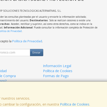
VIP SOLUCIONES TECNOLOGICAS ALTERNATIVAS, S.L.
der las consultas planteadas por el usuario y enviarle la información solicitada;
onsentimiento del usuario;
Destinatarios
: Solo se realizan cesiones si existe una
rechos
: Acceder, rectificar y suprimir, así como otros derechos, como se indica en la
nal;
Información Adicional
: Puede consultar la información completa de Protección de
olítica de Privacidad
.
acepto la
Política de Privacidad
.
Enviar
Información Legal
cidad
Política de Cookies
de Compra
Formas de Pago
mos?
 nuestros servicios.
, , , , España. - C.I.F.: B10464709 - Tfno:
 cambiar la configuración, en nuestra
Política de Cookies
.