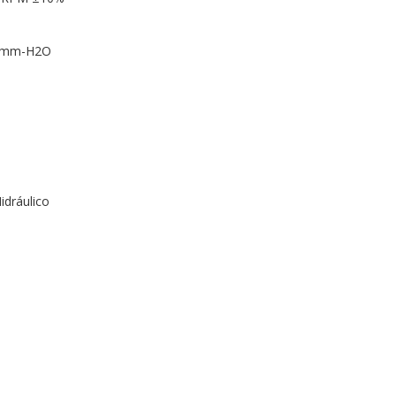
76 mm-H2O
idráulico