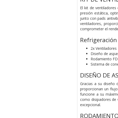
El kit de ventiladore
presión estática, opt
junto con pads antivi
ventiladores, propor
comprometer el rendi
Refrigeración
2x Ventiladores
Diseño de aspas
Rodamiento FDB
Sistema de co
DISEÑO DE A
Gracias a su diseño 
proporcionan un flujo
funcione a su máximo
como disipadores de CP
excepcional.
RODAMIENTO