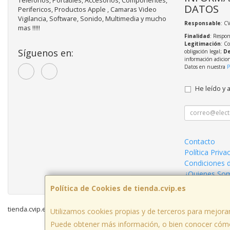
Telefonos, Portatiles, Accesorios, Componentes,
DATOS
Perifericos, Productos Apple , Camaras Video
Vigilancia, Software, Sonido, Multimedia y mucho
Responsable
: C
mas !!!!!
Finalidad
: Respon
Legitimación
: C
Síguenos en:
obligación legal;
De
información adicio
Datos en nuestra
P
He leído y 
Contacto
Política Priva
Condiciones 
¿Quienes So
Política de Cookies de tienda.cvip.es
tienda.cvip.es © 2026
Utilizamos cookies propias y de terceros para mejorar
Puede obtener más información, o bien conocer cómo