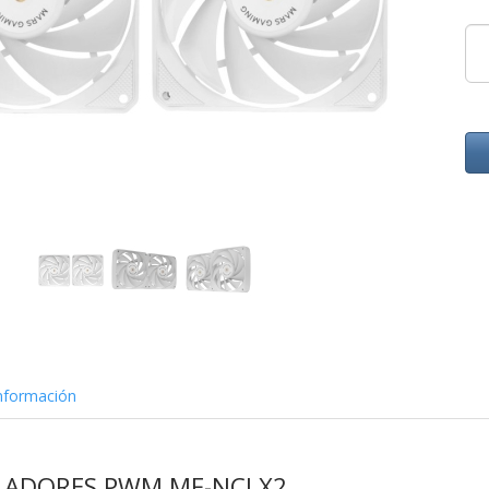
nformación
ILADORES PWM MF-NCLX2