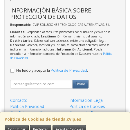
INFORMACIÓN BÁSICA SOBRE
PROTECCIÓN DE DATOS
Responsable
: CVIP SOLUCIONES TECNOLOGICAS ALTERNATIVAS, S.L.
Finalidad
: Responder las consultas planteadas por el usuario y enviarle la
información solicitada;
Legitimación
: Consentimiento del usuario;
Destinatarios
: Solo se realizan cesiones si existe una obligación legal;
Derechos
: Acceder, rectificar y suprimir, así como otros derechos, como se
indica en la información adicional;
Información Adicional
: Puede
consultar la información completa de Protección de Datos en nuestra
Política
de Privacidad
.
He leído y acepto la
Política de Privacidad
.
Enviar
Contacto
Información Legal
Política Privacidad
Política de Cookies
Condiciones de Compra
Formas de Pago
¿Quienes Somos?
Política de Cookies de tienda.cvip.es
Configurar
Rechazar
Aceptar Cookies