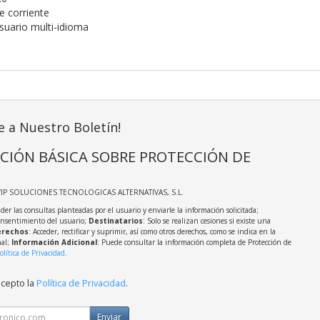
e corriente
suario multi-idioma
e a Nuestro Boletín!
CIÓN BÁSICA SOBRE PROTECCIÓN DE
VIP SOLUCIONES TECNOLOGICAS ALTERNATIVAS, S.L.
der las consultas planteadas por el usuario y enviarle la información solicitada;
onsentimiento del usuario;
Destinatarios
: Solo se realizan cesiones si existe una
rechos
: Acceder, rectificar y suprimir, así como otros derechos, como se indica en la
nal;
Información Adicional
: Puede consultar la información completa de Protección de
olítica de Privacidad
.
acepto la
Política de Privacidad
.
Enviar