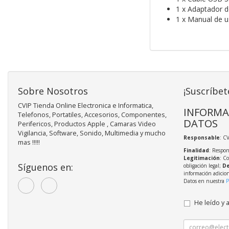
1 x Adaptador d
1 x Manual de u
Sobre Nosotros
¡Suscríbet
CVIP Tienda Online Electronica e Informatica,
INFORMA
Telefonos, Portatiles, Accesorios, Componentes,
DATOS
Perifericos, Productos Apple , Camaras Video
Vigilancia, Software, Sonido, Multimedia y mucho
Responsable
: C
mas !!!!!
Finalidad
: Respon
Legitimación
: C
Síguenos en:
obligación legal;
De
información adicio
Datos en nuestra
P
He leído y 