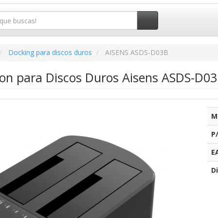
Docking para discos duros
AISENS ASDS-D03B
ion para Discos Duros Aisens ASDS-D0
M
P
E
Di