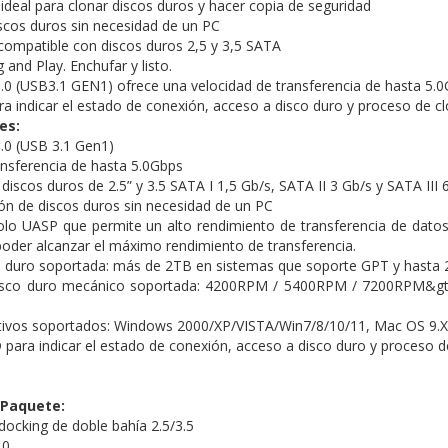
ideal para clonar discos duros y hacer copia de seguridad
scos duros sin necesidad de un PC
s compatible con discos duros 2,5 y 3,5 SATA
and Play. Enchufar y listo.
0 (USB3.1 GEN1) ofrece una velocidad de transferencia de hasta 5.0
ra indicar el estado de conexión, acceso a disco duro y proceso de c
es:
.0 (USB 3.1 Gen1)
ansferencia de hasta 5.0Gbps
iscos duros de 2.5” y 3.5 SATA I 1,5 Gb/s, SATA II 3 Gb/s y SATA III 
ón de discos duros sin necesidad de un PC
lo UASP que permite un alto rendimiento de transferencia de datos 
oder alcanzar el máximo rendimiento de transferencia.
 duro soportada: más de 2TB en sistemas que soporte GPT y hasta 2
disco duro mecánico soportada: 4200RPM / 5400RPM / 7200RPM&gt;
tivos soportados: Windows 2000/XP/VISTA/Win7/8/10/11, Mac OS 9.
 para indicar el estado de conexión, acceso a disco duro y proceso d
 Paquete:
docking de doble bahía 2.5/3.5
.0