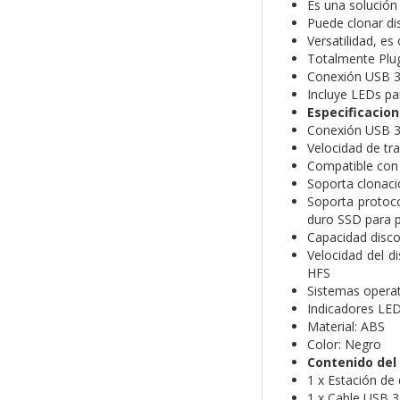
Es una solución 
Puede clonar di
Versatilidad, e
Totalmente Plug 
Conexión USB 3.
Incluye LEDs pa
Especificacion
Conexión USB 3
Velocidad de tr
Compatible con d
Soporta clonaci
Soporta protoco
duro SSD para p
Capacidad disco
Velocidad del 
HFS
Sistemas opera
Indicadores LED
Material: ABS
Color: Negro
Contenido del
1 x Estación de 
1 x Cable USB 3