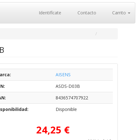
Identifícate
Contacto
Carrito
3B
arca:
AISENS
/N:
ASDS-D03B
AN:
8436574707922
sponibilidad:
Disponible
24,25 €